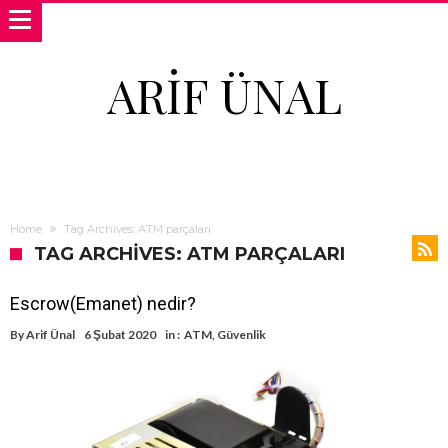
ARIF ÜNAL
Home
Tag Archives: ATM parçaları
TAG ARCHIVES: ATM PARÇALARI
Escrow(Emanet) nedir?
By
Arif Ünal
6 Şubat 2020
in :
ATM
,
Güvenlik