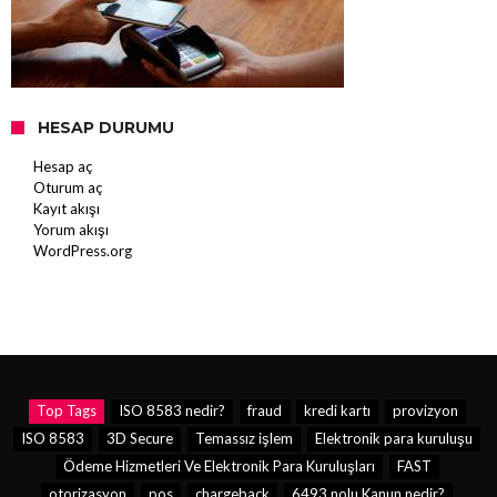
HESAP DURUMU
Hesap aç
Oturum aç
Kayıt akışı
Yorum akışı
WordPress.org
Top Tags
ISO 8583 nedir?
fraud
kredi kartı
provizyon
ISO 8583
3D Secure
Temassız işlem
Elektronik para kuruluşu
Ödeme Hizmetleri Ve Elektronik Para Kuruluşları
FAST
otorizasyon
pos
chargeback
6493 nolu Kanun nedir?