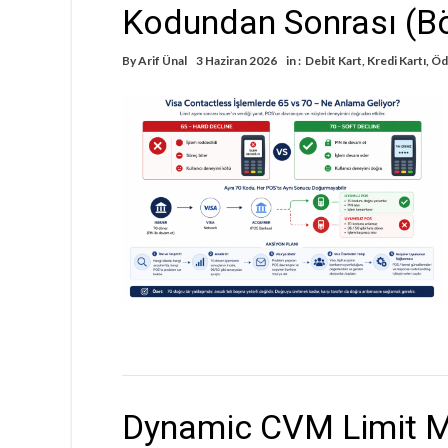
Kodundan Sonrası (B
By
Arif Ünal
3 Haziran 2026
in :
Debit Kart
,
Kredi Kartı
,
Öd
Dynamic CVM Limit M