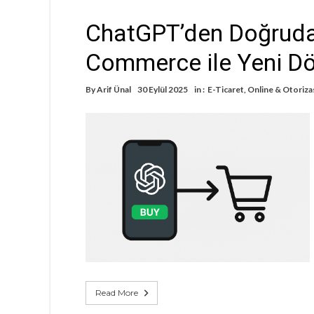
ChatGPT’den Doğrudan
Commerce ile Yeni 
By
Arif Ünal
30 Eylül 2025
in :
E-Ticaret
,
Online & Otoriz
Read More