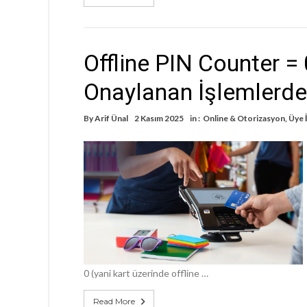
Offline PIN Counter = 
Onaylanan İşlemlerde
By
Arif Ünal
2 Kasım 2025
in :
Online & Otorizasyon
,
Üye 
0 (yani kart üzerinde offline …
Read More