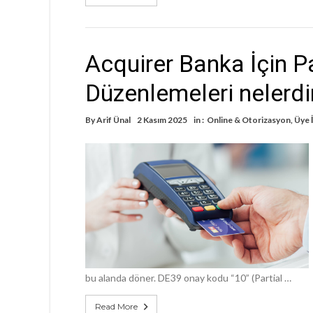
Acquirer Banka İçin Pa
Düzenlemeleri nelerdi
By
Arif Ünal
2 Kasım 2025
in :
Online & Otorizasyon
,
Üye 
bu alanda döner. DE39 onay kodu “10” (Partial …
Read More