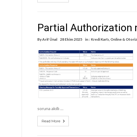
Partial Authorization 
By
Arif Ünal
28 Ekim 2025
in :
Kredi Kartı
,
Online & Otori
soruna akıllı …
Read More