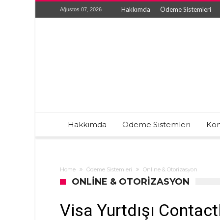
Hakkımda
Ödeme Sistemleri
Ağustos 07, 2026
Hakkımda
Ödeme Sistemleri
Kon
Home
Ödeme Sistemleri
Online & Otorizasyon
ONLINE & OTORIZASYON
Visa Yurtdışı Contact