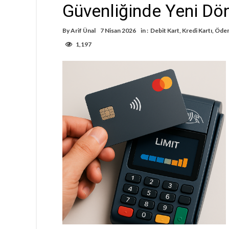
Güvenliğinde Yeni D
By
Arif Ünal
7 Nisan 2026
in :
Debit Kart
,
Kredi Kartı
,
Ödem
1,197