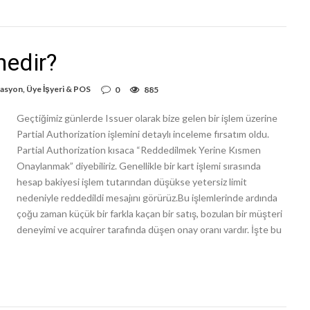
nedir?
zasyon
,
Üye İşyeri & POS
0
885
Geçtiğimiz günlerde Issuer olarak bize gelen bir işlem üzerine
Partial Authorization işlemini detaylı inceleme fırsatım oldu.
Partial Authorization kısaca “Reddedilmek Yerine Kısmen
Onaylanmak” diyebiliriz. Genellikle bir kart işlemi sırasında
hesap bakiyesi işlem tutarından düşükse yetersiz limit
nedeniyle reddedildi mesajını görürüz.Bu işlemlerinde ardında
çoğu zaman küçük bir farkla kaçan bir satış, bozulan bir müşteri
deneyimi ve acquirer tarafında düşen onay oranı vardır. İşte bu