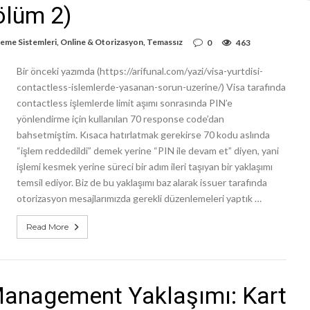
ölüm 2)
eme Sistemleri
,
Online & Otorizasyon
,
Temassız
0
463
Bir önceki yazımda (https://arifunal.com/yazi/visa-yurtdisi-
contactless-islemlerde-yasanan-sorun-uzerine/) Visa tarafında
contactless işlemlerde limit aşımı sonrasında PIN’e
yönlendirme için kullanılan 70 response code’dan
bahsetmiştim. Kısaca hatırlatmak gerekirse 70 kodu aslında
“işlem reddedildi” demek yerine “PIN ile devam et” diyen, yani
işlemi kesmek yerine süreci bir adım ileri taşıyan bir yaklaşımı
temsil ediyor. Biz de bu yaklaşımı baz alarak issuer tarafında
otorizasyon mesajlarımızda gerekli düzenlemeleri yaptık …
Read More
anagement Yaklaşımı: Kart