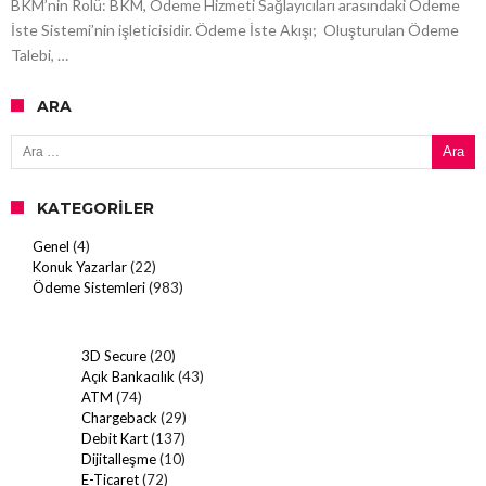
BKM’nin Rolü: BKM, Ödeme Hizmeti Sağlayıcıları arasındaki Ödeme
İste Sistemi’nin işleticisidir. Ödeme İste Akışı; Oluşturulan Ödeme
Talebi, …
ARA
Arama:
KATEGORILER
Genel
(4)
Konuk Yazarlar
(22)
Ödeme Sistemleri
(983)
3D Secure
(20)
Açık Bankacılık
(43)
ATM
(74)
Chargeback
(29)
Debit Kart
(137)
Dijitalleşme
(10)
E-Ticaret
(72)