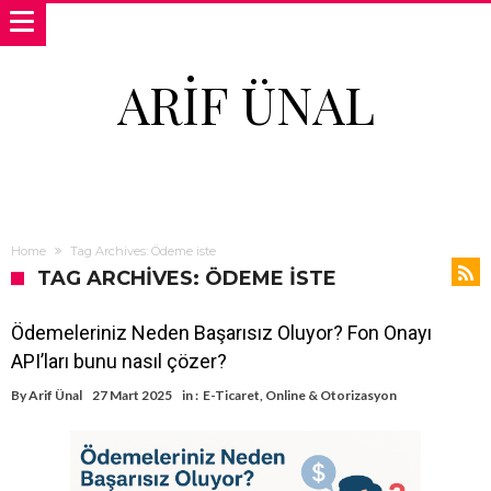
ARIF ÜNAL
Home
Tag Archives: Ödeme iste
TAG ARCHIVES: ÖDEME ISTE
Ödemeleriniz Neden Başarısız Oluyor? Fon Onayı
API’ları bunu nasıl çözer?
By
Arif Ünal
27 Mart 2025
in :
E-Ticaret
,
Online & Otorizasyon