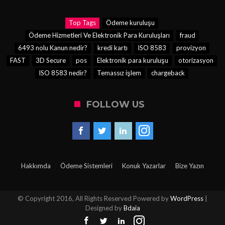
Top Tags
Ödeme kuruluşu
Ödeme Hizmetleri Ve Elektronik Para Kuruluşları
fraud
6493 nolu Kanun nedir?
kredi kartı
ISO 8583
provizyon
FAST
3D Secure
pos
Elektronik para kuruluşu
otorizasyon
ISO 8583 nedir?
Temassız işlem
chargeback
FOLLOW US
Hakkımda
Ödeme Sistemleri
Konuk Yazarlar
Bize Yazın
© Copyright 2016, All Rights Reserved Powered by
WordPress
|
Designed by
Bdaia