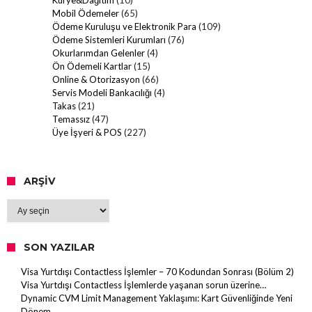
Kurye&Dağıtım
(10)
Mobil Ödemeler
(65)
Ödeme Kuruluşu ve Elektronik Para
(109)
Ödeme Sistemleri Kurumları
(76)
Okurlarımdan Gelenler
(4)
Ön Ödemeli Kartlar
(15)
Online & Otorizasyon
(66)
Servis Modeli Bankacılığı
(4)
Takas
(21)
Temassız
(47)
Üye İşyeri & POS
(227)
ARŞIV
Arşiv
SON YAZILAR
Visa Yurtdışı Contactless İşlemler – 70 Kodundan Sonrası (Bölüm 2)
Visa Yurtdışı Contactless İşlemlerde yaşanan sorun üzerine…
Dynamic CVM Limit Management Yaklaşımı: Kart Güvenliğinde Yeni
Dönem