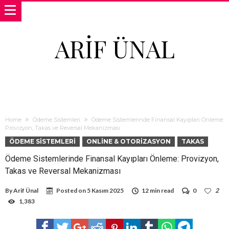
ARIF ÜNAL
Home
Ödeme Sistemleri
Ödeme Sistemlerinde Finansal Kayıpları Önleme:
Provizyon, Takas ve Reversal Mekanizması
ÖDEME SISTEMLERI
ONLINE & OTORIZASYON
TAKAS
Ödeme Sistemlerinde Finansal Kayıpları Önleme: Provizyon,
Takas ve Reversal Mekanizması
By
Arif Ünal
Posted on
5 Kasım 2025
12 min read
0
2
1,383