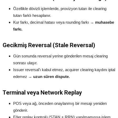
Özellikle dövizli işlemlerde, provizyon tutarı ile clearing
tutarı farklı hesaplanır.
Kur farkı, decimal hatası veya rounding farkı →
muhasebe
farkı.
Gecikmiş Reversal (Stale Reversal)
Gün sonunda reversal yerine gönderilen mesaj clearing
sonrası ulaşır.
Issuer reversal’ı kabul etmez, acquirer clearing kaydını iptal
edemez →
uzun süren dispute.
Terminal veya Network Replay
POS veya ağ, önceden onaylanmış bir mesajı yeniden
gönderir.
Eğer replay kontrolü (STAN + RRN) yapılmamışsa işlem