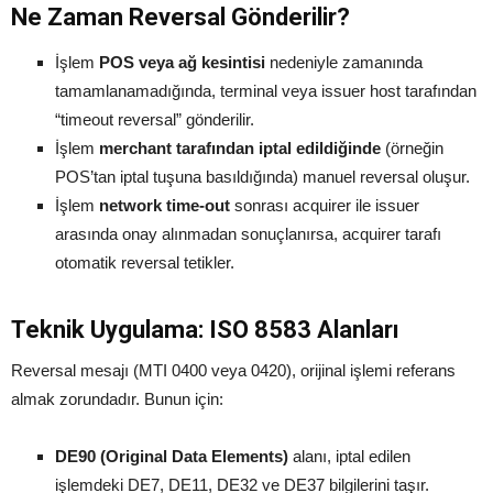
Ne Zaman Reversal Gönderilir?
İşlem
POS veya ağ kesintisi
nedeniyle zamanında
tamamlanamadığında, terminal veya issuer host tarafından
“timeout reversal” gönderilir.
İşlem
merchant tarafından iptal edildiğinde
(örneğin
POS’tan iptal tuşuna basıldığında) manuel reversal oluşur.
İşlem
network time-out
sonrası acquirer ile issuer
arasında onay alınmadan sonuçlanırsa, acquirer tarafı
otomatik reversal tetikler.
Teknik Uygulama: ISO 8583 Alanları
Reversal mesajı (MTI 0400 veya 0420), orijinal işlemi referans
almak zorundadır. Bunun için:
DE90 (Original Data Elements)
alanı, iptal edilen
işlemdeki DE7, DE11, DE32 ve DE37 bilgilerini taşır.