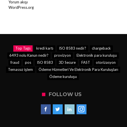
Yorum akışı
WordPress.org
Top Tags
kredi kartı
ISO 8583 nedir?
chargeback
6493 nolu Kanun nedir?
provizyon
Elektronik para kuruluşu
fraud
pos
ISO 8583
3D Secure
FAST
otorizasyon
Temassız işlem
Ödeme Hizmetleri Ve Elektronik Para Kuruluşları
Ödeme kuruluşu
FOLLOW US