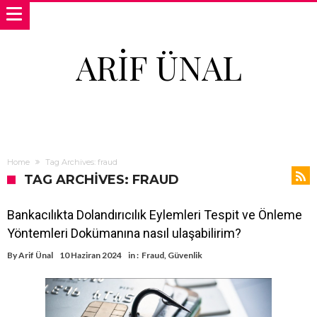
ARIF ÜNAL
Home
Tag Archives: fraud
TAG ARCHIVES: FRAUD
Bankacılıkta Dolandırıcılık Eylemleri Tespit ve Önleme
Yöntemleri Dokümanına nasıl ulaşabilirim?
By
Arif Ünal
10 Haziran 2024
in :
Fraud
,
Güvenlik