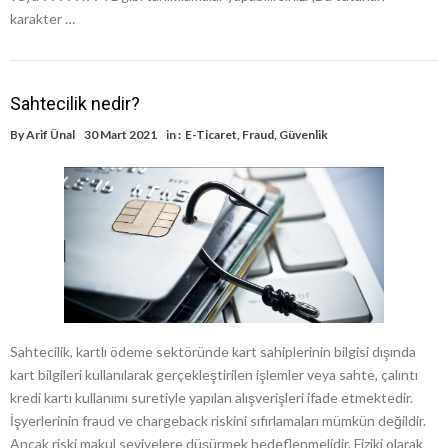
karakter …
Sahtecilik nedir?
By
Arif Ünal
30 Mart 2021
in :
E-Ticaret
,
Fraud
,
Güvenlik
Sahtecilik, kartlı ödeme sektöründe kart sahiplerinin bilgisi dışında
kart bilgileri kullanılarak gerçekleştirilen işlemler veya sahte, çalıntı
kredi kartı kullanımı suretiyle yapılan alışverişleri ifade etmektedir.
İşyerlerinin fraud ve chargeback riskini sıfırlamaları mümkün değildir.
Ancak riski makul seviyelere düşürmek hedeflenmelidir. Fiziki olarak