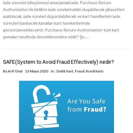
iade sürecini iyileştirmeyi amaçlamaktadır. Purchase Return
Authorization ile birlikte iade sürelerindeki oluşabilecek şikayetleri
azaltılacak, iade süreleri düşürülebilecek ve kart hamillerinin iade
süreçleri bankacılık kanalları kart hareketlerinde
görüntülenebilecektir. Purchase Return Authorization tüm kart
şemaları tarafında desteklenmekte midir? Şu …
SAFE(System to Avoid Fraud Effectively) nedir?
By
Arif Ünal
13 Mayıs 2020
in :
Debit Kart
,
Fraud
,
Kredi Kartı