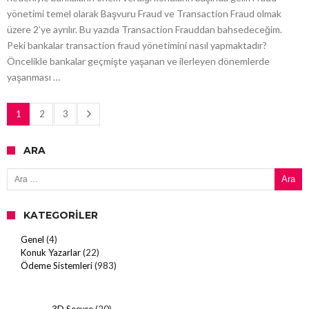
yönetimi temel olarak Başvuru Fraud ve Transaction Fraud olmak
üzere 2’ye ayrılır. Bu yazıda Transaction Frauddan bahsedeceğim.
Peki bankalar transaction fraud yönetimini nasıl yapmaktadır?
Öncelikle bankalar geçmişte yaşanan ve ilerleyen dönemlerde
yaşanması …
1
2
3
ARA
Arama:
KATEGORILER
Genel
(4)
Konuk Yazarlar
(22)
Ödeme Sistemleri
(983)
3D Secure
(20)