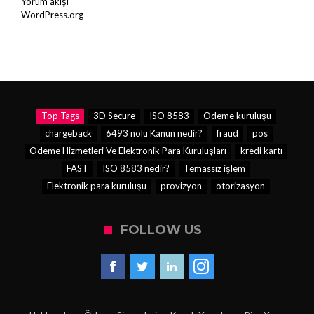
Yorum akışı
WordPress.org
Top Tags
3D Secure
ISO 8583
Ödeme kuruluşu
chargeback
6493 nolu Kanun nedir?
fraud
pos
Ödeme Hizmetleri Ve Elektronik Para Kuruluşları
kredi kartı
FAST
ISO 8583 nedir?
Temassız işlem
Elektronik para kuruluşu
provizyon
otorizasyon
FOLLOW US