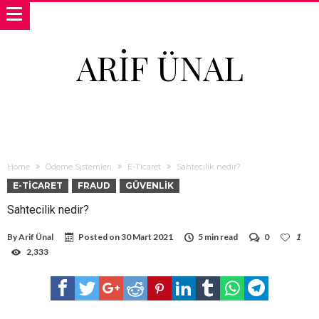
ARIF ÜNAL
Home
Ödeme Sistemleri
E-Ticaret
Sahtecilik nedir?
E-TICARET
FRAUD
GÜVENLIK
Sahtecilik nedir?
By
Arif Ünal
Posted on
30 Mart 2021
5 min read
0
1
2,333