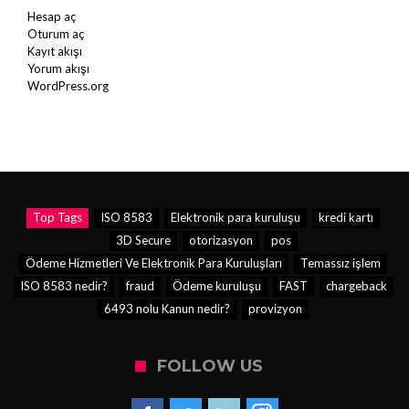
Hesap aç
Oturum aç
Kayıt akışı
Yorum akışı
WordPress.org
Top Tags
ISO 8583
Elektronik para kuruluşu
kredi kartı
3D Secure
otorizasyon
pos
Ödeme Hizmetleri Ve Elektronik Para Kuruluşları
Temassız işlem
ISO 8583 nedir?
fraud
Ödeme kuruluşu
FAST
chargeback
6493 nolu Kanun nedir?
provizyon
FOLLOW US