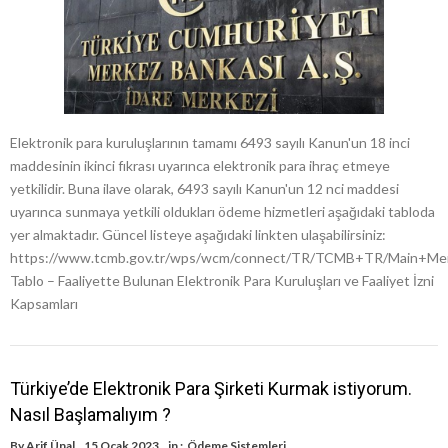
Elektronik para kuruluşlarının tamamı 6493 sayılı Kanun'un 18 inci
maddesinin ikinci fıkrası uyarınca elektronik para ihraç etmeye
yetkilidir. Buna ilave olarak, 6493 sayılı Kanun'un 12 nci maddesi
uyarınca sunmaya yetkili oldukları ödeme hizmetleri aşağıdaki tabloda
yer almaktadır. Güncel listeye aşağıdaki linkten ulaşabilirsiniz:
https://www.tcmb.gov.tr/wps/wcm/connect/TR/TCMB+TR/Main+Menu/
Tablo – Faaliyette Bulunan Elektronik Para Kuruluşları ve Faaliyet İzni
Kapsamları
Türkiye’de Elektronik Para Şirketi Kurmak istiyorum.
Nasıl Başlamalıyım ?
By
Arif Ünal
15 Ocak 2023
in :
Ödeme Sistemleri