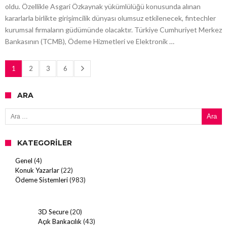
oldu. Özellikle Asgari Özkaynak yükümlülüğü konusunda alınan
kararlarla birlikte girişimcilik dünyası olumsuz etkilenecek, fintechler
kurumsal firmaların güdümünde olacaktır. Türkiye Cumhuriyet Merkez
Bankasının (TCMB), Ödeme Hizmetleri ve Elektronik …
1
2
3
6
ARA
Arama:
KATEGORILER
Genel
(4)
Konuk Yazarlar
(22)
Ödeme Sistemleri
(983)
3D Secure
(20)
Açık Bankacılık
(43)