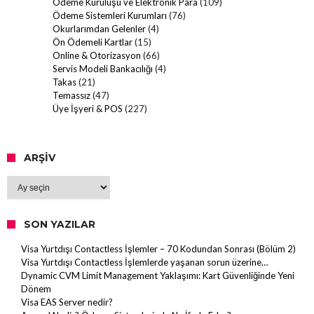
Ödeme Kuruluşu ve Elektronik Para
(109)
Ödeme Sistemleri Kurumları
(76)
Okurlarımdan Gelenler
(4)
Ön Ödemeli Kartlar
(15)
Online & Otorizasyon
(66)
Servis Modeli Bankacılığı
(4)
Takas
(21)
Temassız
(47)
Üye İşyeri & POS
(227)
ARŞIV
Arşiv
SON YAZILAR
Visa Yurtdışı Contactless İşlemler – 70 Kodundan Sonrası (Bölüm 2)
Visa Yurtdışı Contactless İşlemlerde yaşanan sorun üzerine…
Dynamic CVM Limit Management Yaklaşımı: Kart Güvenliğinde Yeni
Dönem
Visa EAS Server nedir?