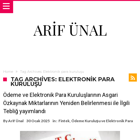
ARIF ÜNAL
Home
Tag Archives: Elektronik para kuruluşu
TAG ARCHIVES: ELEKTRONIK PARA
KURULUŞU
Ödeme ve Elektronik Para Kuruluşlarının Asgari
Özkaynak Miktarlarının Yeniden Belirlenmesi ile İlgili
Tebliğ yayımlandı
By
Arif Ünal
30 Ocak 2025
in :
Fintek
,
Ödeme Kuruluşu ve Elektronik Para