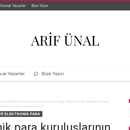
Konuk Yazarlar
Bize Yazın
ARIF ÜNAL
uk Yazarlar
Bize Yazın
e ve Elektronik para kuruluşlarının Bilgi Sistemleri ile Ödeme hizmeti
islerine ilişkin tebliğ nedir?
E ELEKTRONIK PARA
ik para kuruluşlarının