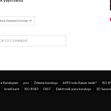
k yayımlandı
ore Related Articles
ICK TO COMMENT
a Kuruluşları
pos
Ödeme kuruluşu
6493 nolu Kanun nedir?
ISO 8
kredi kartı
ISO 8583
FAST
Elektronik para kuruluşu
3D Secure