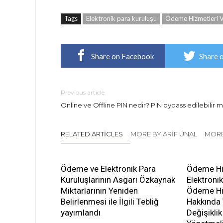
Tags
Elektronik para kuruluşu
Ödeme Hizmetleri Ve
Share on Facebook
Share 
Previous article
Online ve Offline PIN nedir? PIN bypass edilebilir m
RELATED ARTICLES
MORE BY ARIF ÜNAL
MORE
Ödeme ve Elektronik Para
Ödeme Hi
Kuruluşlarının Asgari Özkaynak
Elektronik
Miktarlarının Yeniden
Ödeme Hiz
Belirlenmesi ile İlgili Tebliğ
Hakkında
yayımlandı
Değişikli