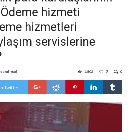
le Ödeme hizmeti
deme hizmetleri
ylaşım servislerine
?
econd read
1,802
0
0
on Twitter