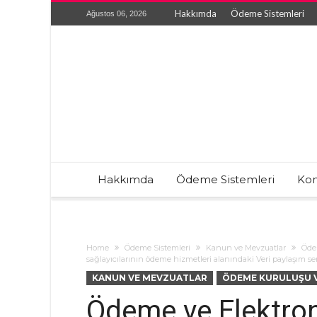
Hakkımda
Ödeme Sistemleri
Ağustos 06, 2026
Hakkımda
Ödeme Sistemleri
Kon
Home
Ödeme Sistemleri
Kanun ve Mevzuatlar
Ödem
sağlayıcılarının ödeme hizmetleri alanındaki Veri paylaşım serv
KANUN VE MEVZUATLAR
ÖDEME KURULUŞU V
Ödeme ve Elektron