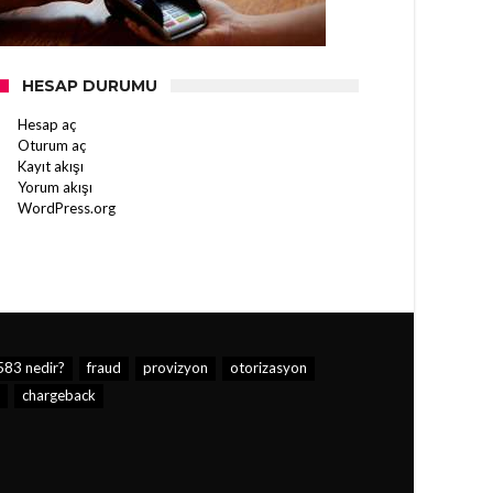
HESAP DURUMU
Hesap aç
Oturum aç
Kayıt akışı
Yorum akışı
WordPress.org
583 nedir?
fraud
provizyon
otorizasyon
chargeback