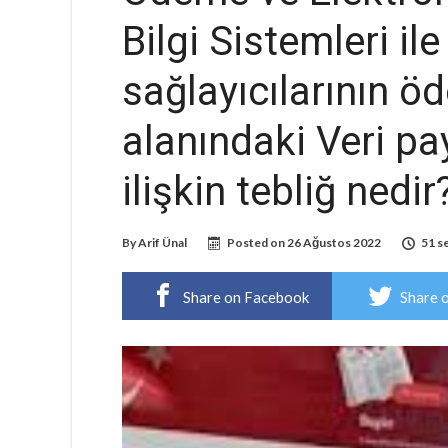
Bilgi Sistemleri i
sağlayıcılarının ö
alanındaki Veri pa
ilişkin tebliğ nedir
By
Arif Ünal
Posted on
26 Ağustos 2022
51 s
Share on Facebook
Share 