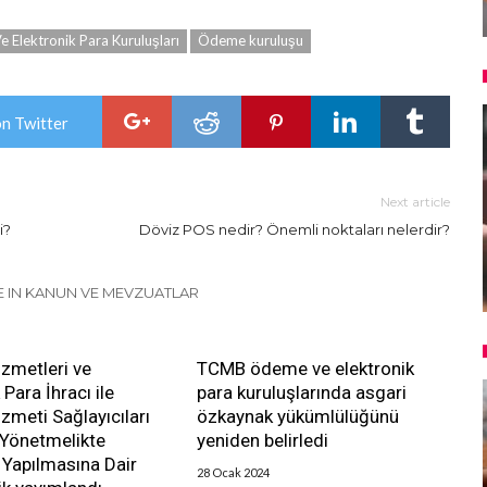
 Elektronik Para Kuruluşları
Ödeme kuruluşu
on Twitter
Next article
i?
Döviz POS nedir? Önemli noktaları nelerdir?
 IN KANUN VE MEVZUATLAR
zmetleri ve
TCMB ödeme ve elektronik
 Para İhracı ile
para kuruluşlarında asgari
meti Sağlayıcıları
özkaynak yükümlülüğünü
 Yönetmelikte
yeniden belirledi
k Yapılmasına Dair
28 Ocak 2024