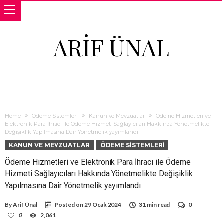
ARIF ÜNAL
Home
Ödeme Sistemleri
Kanun ve Mevzuatlar
Ödeme Hizmetleri ve
Elektronik Para İhracı ile Ödeme Hizmeti Sağlayıcıları Hakkında Yönetmelikte
Değişiklik Yapılmasına Dair Yönetmelik yayımlandı
KANUN VE MEVZUATLAR
ÖDEME SISTEMLERI
Ödeme Hizmetleri ve Elektronik Para İhracı ile Ödeme
Hizmeti Sağlayıcıları Hakkında Yönetmelikte Değişiklik
Yapılmasına Dair Yönetmelik yayımlandı
By
Arif Ünal
Posted on
29 Ocak 2024
31 min read
0
0
2,061