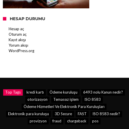
HESAP DURUMU
Hesap aç
Oturum aç
Kayıt akışı
Yorum akışı
WordPress.org
Top Tags
kredi kartı
Ödeme kuruluşu
6493 nolu Kanun nedir?
otorizasyon
Temassız işlem
ISO 8583
Ödeme Hizmetleri Ve Elektronik Para Kuruluşları
Elektronik para kuruluşu
3D Secure
FAST
ISO 8583 nedir?
provizyon
fraud
chargeback
pos