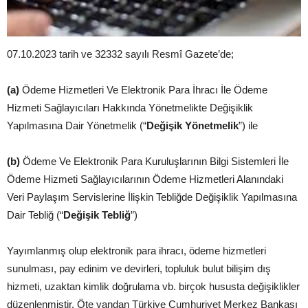
07.10.2023 tarih ve 32332 sayılı Resmî Gazete’de;
(a)
Ödeme Hizmetleri Ve Elektronik Para İhracı İle Ödeme
Hizmeti Sağlayıcıları Hakkında Yönetmelikte Değişiklik
Yapılmasına Dair Yönetmelik (“
Değişik
Yönetmelik
”) ile
(b)
Ödeme Ve Elektronik Para Kuruluşlarının Bilgi Sistemleri İle
Ödeme Hizmeti Sağlayıcılarının Ödeme Hizmetleri Alanındaki
Veri Paylaşım Servislerine İlişkin Tebliğde Değişiklik Yapılmasına
Dair Tebliğ (“
Değişik
Tebliğ
”)
Yayımlanmış olup elektronik para ihracı, ödeme hizmetleri
sunulması, pay edinim ve devirleri, topluluk bulut bilişim dış
hizmeti, uzaktan kimlik doğrulama vb. birçok hususta değişiklikler
düzenlenmiştir. Öte yandan Türkiye Cumhuriyet Merkez Bankası