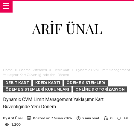
ARIF ÜNAL
Home
Ödeme Sistemleri
Debit Kart
Dynamic CVM Limit Management
Yaklaşımı: Kart Güvenliğinde Yeni Dönem
DEBIT KART
KREDI KARTI
ÖDEME SISTEMLERI
ÖDEME SISTEMLERI KURUMLARI
ONLINE & OTORIZASYON
Dynamic CVM Limit Management Yaklaşımı: Kart
Güvenliğinde Yeni Dönem
By
Arif Ünal
Posted on
7 Nisan 2026
9 min read
0
14
1,200