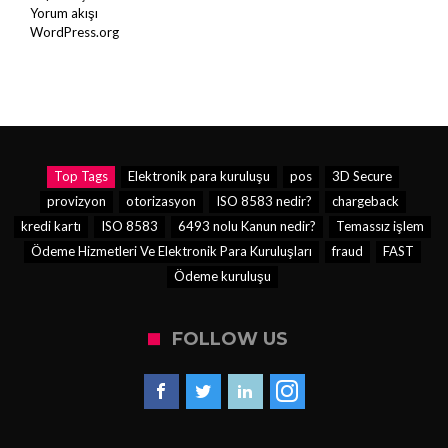
Yorum akışı
WordPress.org
Top Tags
Elektronik para kuruluşu
pos
3D Secure
provizyon
otorizasyon
ISO 8583 nedir?
chargeback
kredi kartı
ISO 8583
6493 nolu Kanun nedir?
Temassız işlem
Ödeme Hizmetleri Ve Elektronik Para Kuruluşları
fraud
FAST
Ödeme kuruluşu
FOLLOW US