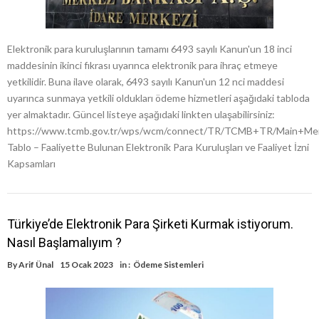
Elektronik para kuruluşlarının tamamı 6493 sayılı Kanun'un 18 inci
maddesinin ikinci fıkrası uyarınca elektronik para ihraç etmeye
yetkilidir. Buna ilave olarak, 6493 sayılı Kanun'un 12 nci maddesi
uyarınca sunmaya yetkili oldukları ödeme hizmetleri aşağıdaki tabloda
yer almaktadır. Güncel listeye aşağıdaki linkten ulaşabilirsiniz:
https://www.tcmb.gov.tr/wps/wcm/connect/TR/TCMB+TR/Main+Menu/
Tablo – Faaliyette Bulunan Elektronik Para Kuruluşları ve Faaliyet İzni
Kapsamları
Türkiye’de Elektronik Para Şirketi Kurmak istiyorum.
Nasıl Başlamalıyım ?
By
Arif Ünal
15 Ocak 2023
in :
Ödeme Sistemleri