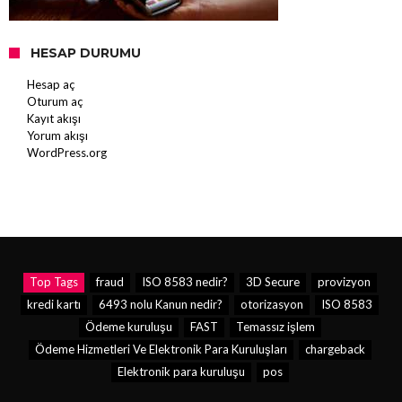
HESAP DURUMU
Hesap aç
Oturum aç
Kayıt akışı
Yorum akışı
WordPress.org
Top Tags
fraud
ISO 8583 nedir?
3D Secure
provizyon
kredi kartı
6493 nolu Kanun nedir?
otorizasyon
ISO 8583
Ödeme kuruluşu
FAST
Temassız işlem
Ödeme Hizmetleri Ve Elektronik Para Kuruluşları
chargeback
Elektronik para kuruluşu
pos