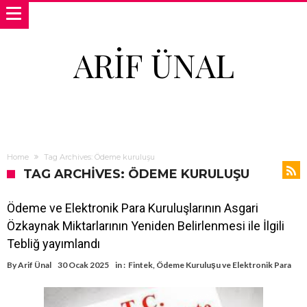
ARIF ÜNAL
Home
Tag Archives: Ödeme kuruluşu
TAG ARCHIVES: ÖDEME KURULUŞU
Ödeme ve Elektronik Para Kuruluşlarının Asgari
Özkaynak Miktarlarının Yeniden Belirlenmesi ile İlgili
Tebliğ yayımlandı
By
Arif Ünal
30 Ocak 2025
in :
Fintek
,
Ödeme Kuruluşu ve Elektronik Para