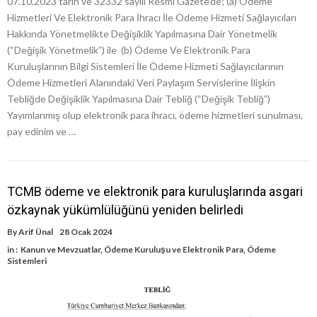
07.10.2023 tarih ve 32332 sayılı Resmî Gazete’de; (a) Ödeme
Hizmetleri Ve Elektronik Para İhracı İle Ödeme Hizmeti Sağlayıcıları
Hakkında Yönetmelikte Değişiklik Yapılmasına Dair Yönetmelik
(“Değişik Yönetmelik”) ile (b) Ödeme Ve Elektronik Para
Kuruluşlarının Bilgi Sistemleri İle Ödeme Hizmeti Sağlayıcılarının
Ödeme Hizmetleri Alanındaki Veri Paylaşım Servislerine İlişkin
Tebliğde Değişiklik Yapılmasına Dair Tebliğ (“Değişik Tebliğ”)
Yayımlanmış olup elektronik para ihracı, ödeme hizmetleri sunulması,
pay edinim ve …
TCMB ödeme ve elektronik para kuruluşlarında asgari
özkaynak yükümlülüğünü yeniden belirledi
By
Arif Ünal
28 Ocak 2024
in :
Kanun ve Mevzuatlar
,
Ödeme Kuruluşu ve Elektronik Para
,
Ödeme
Sistemleri