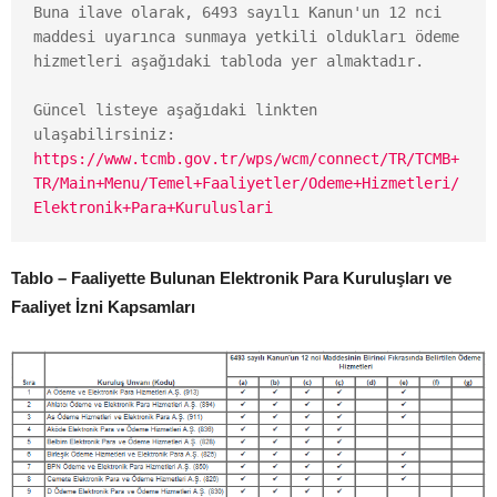
Buna ilave olarak, 6493 sayılı Kanun'un 12 nci 
maddesi uyarınca sunmaya yetkili oldukları ödeme 
hizmetleri aşağıdaki tabloda yer almaktadır.

Güncel listeye aşağıdaki linkten 
https://www.tcmb.gov.tr/wps/wcm/connect/TR/TCMB+
TR/Main+Menu/Temel+Faaliyetler/Odeme+Hizmetleri/
Elektronik+Para+Kuruluslari
Tablo – Faaliyette Bulunan Elektronik Para Kuruluşları ve
Faaliyet İzni Kapsamları