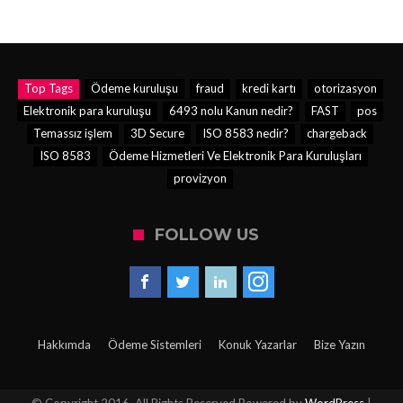
Top Tags
Ödeme kuruluşu
fraud
kredi kartı
otorizasyon
Elektronik para kuruluşu
6493 nolu Kanun nedir?
FAST
pos
Temassız işlem
3D Secure
ISO 8583 nedir?
chargeback
ISO 8583
Ödeme Hizmetleri Ve Elektronik Para Kuruluşları
provizyon
FOLLOW US
Hakkımda
Ödeme Sistemleri
Konuk Yazarlar
Bize Yazın