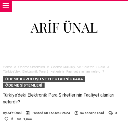
ARIF ÜNAL
Home
Ödeme Sistemleri
Ödeme Kuruluşu ve Elektronik Para
Türkiye’deki Elektronik Para Şirketlerinin Faaliyet alanları nelerdir?
ÖDEME KURULUŞU VE ELEKTRONIK PARA
ÖDEME SISTEMLERI
Türkiye’deki Elektronik Para Şirketlerinin Faaliyet alanları
nelerdir?
By
Arif Ünal
Posted on
16 Ocak 2023
56 second read
0
0
1,866