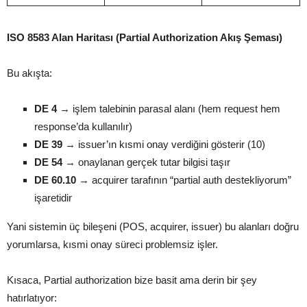
ISO 8583 Alan Haritası (Partial Authorization Akış Şeması)
Bu akışta:
DE 4
→ işlem talebinin parasal alanı (hem request hem
response’da kullanılır)
DE 39
→ issuer’ın kısmi onay verdiğini gösterir (10)
DE 54
→ onaylanan gerçek tutar bilgisi taşır
DE 60.10
→ acquirer tarafının “partial auth destekliyorum”
işaretidir
Yani sistemin üç bileşeni (POS, acquirer, issuer) bu alanları doğru
yorumlarsa, kısmi onay süreci problemsiz işler.
Kısaca, Partial authorization bize basit ama derin bir şey
hatırlatıyor: