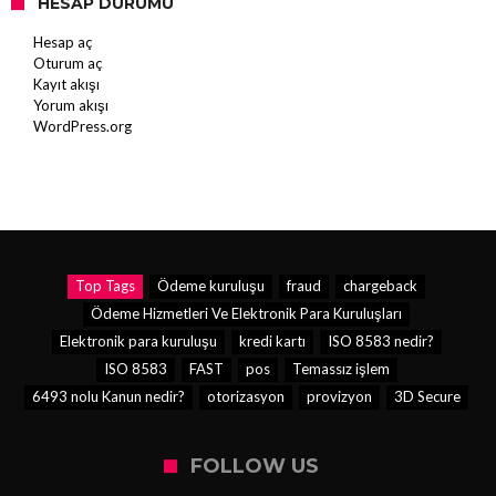
HESAP DURUMU
Hesap aç
Oturum aç
Kayıt akışı
Yorum akışı
WordPress.org
Top Tags
Ödeme kuruluşu
fraud
chargeback
Ödeme Hizmetleri Ve Elektronik Para Kuruluşları
Elektronik para kuruluşu
kredi kartı
ISO 8583 nedir?
ISO 8583
FAST
pos
Temassız işlem
6493 nolu Kanun nedir?
otorizasyon
provizyon
3D Secure
FOLLOW US