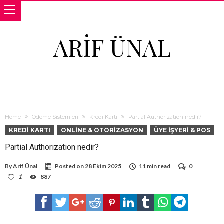
ARIF ÜNAL
Home
Ödeme Sistemleri
Kredi Kartı
Partial Authorization nedir?
KREDI KARTI
ONLINE & OTORIZASYON
ÜYE İŞYERI & POS
Partial Authorization nedir?
By
Arif Ünal
Posted on
28 Ekim 2025
11 min read
0
1
887