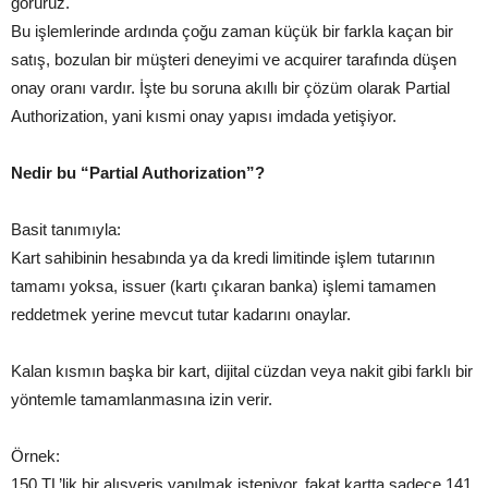
görürüz.
Bu işlemlerinde ardında çoğu zaman küçük bir farkla kaçan bir
satış, bozulan bir müşteri deneyimi ve acquirer tarafında düşen
onay oranı vardır. İşte bu soruna akıllı bir çözüm olarak Partial
Authorization, yani kısmi onay yapısı imdada yetişiyor.
Nedir bu “Partial Authorization”?
Basit tanımıyla:
Kart sahibinin hesabında ya da kredi limitinde işlem tutarının
tamamı yoksa, issuer (kartı çıkaran banka) işlemi tamamen
reddetmek yerine mevcut tutar kadarını onaylar.
Kalan kısmın başka bir kart, dijital cüzdan veya nakit gibi farklı bir
yöntemle tamamlanmasına izin verir.
Örnek:
150 TL’lik bir alışveriş yapılmak isteniyor, fakat kartta sadece 141