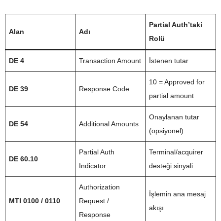
Partial Auth’taki
Alan
Adı
Rolü
DE 4
Transaction Amount
İstenen tutar
10 = Approved for
DE 39
Response Code
partial amount
Onaylanan tutar
DE 54
Additional Amounts
(opsiyonel)
Partial Auth
Terminal/acquirer
DE 60.10
Indicator
desteği sinyali
Authorization
İşlemin ana mesaj
MTI 0100 / 0110
Request /
akışı
Response