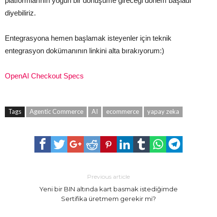
platformlarının yoğun bir dönüşüme gireceği dönem başladı
diyebiliriz.
Entegrasyona hemen başlamak isteyenler için teknik
entegrasyon dokümanının linkini alta bırakıyorum:)
OpenAI Checkout Specs
Tags
Agentic Commerce
AI
ecommerce
yapay zeka
Previous article
Yeni bir BIN altında kart basmak istediğimde
Sertifika üretmem gerekir mi?