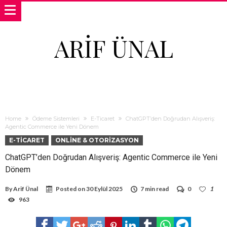
ARIF ÜNAL
Home
Ödeme Sistemleri
E-Ticaret
ChatGPT’den Doğrudan Alışveriş:
Agentic Commerce ile Yeni Dönem
E-TICARET
ONLINE & OTORIZASYON
ChatGPT’den Doğrudan Alışveriş: Agentic Commerce ile Yeni
Dönem
By
Arif Ünal
Posted on
30 Eylül 2025
7 min read
0
1
963