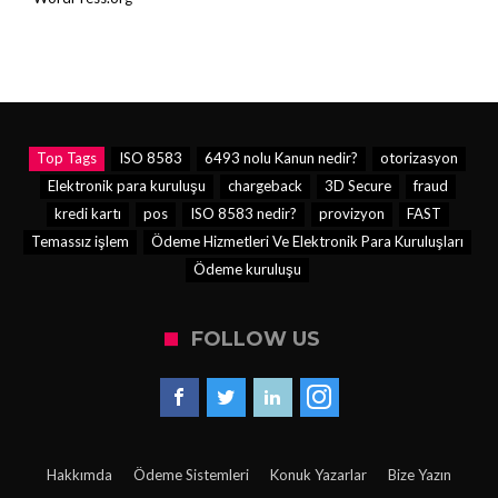
Top Tags
ISO 8583
6493 nolu Kanun nedir?
otorizasyon
Elektronik para kuruluşu
chargeback
3D Secure
fraud
kredi kartı
pos
ISO 8583 nedir?
provizyon
FAST
Temassız işlem
Ödeme Hizmetleri Ve Elektronik Para Kuruluşları
Ödeme kuruluşu
FOLLOW US
Hakkımda
Ödeme Sistemleri
Konuk Yazarlar
Bize Yazın