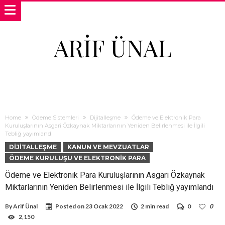
ARIF ÜNAL
Home
Ödeme Sistemleri
Dijitalleşme
Ödeme ve Elektronik Para
Kuruluşlarının Asgari Özkaynak Miktarlarının Yeniden Belirlenmesi ile İlgili
Tebliğ yayımlandı
DIJITALLEŞME
KANUN VE MEVZUATLAR
ÖDEME KURULUŞU VE ELEKTRONIK PARA
Ödeme ve Elektronik Para Kuruluşlarının Asgari Özkaynak
Miktarlarının Yeniden Belirlenmesi ile İlgili Tebliğ yayımlandı
By
Arif Ünal
Posted on
23 Ocak 2022
2 min read
0
0
2,150