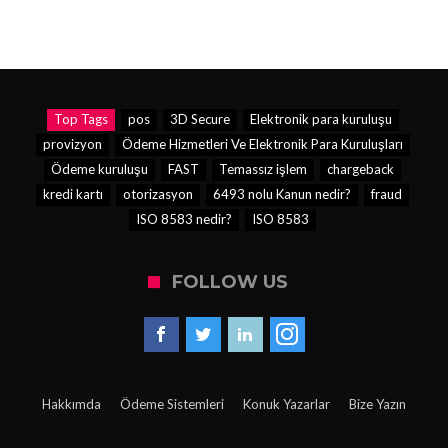
Top Tags
pos
3D Secure
Elektronik para kuruluşu
provizyon
Ödeme Hizmetleri Ve Elektronik Para Kuruluşları
Ödeme kuruluşu
FAST
Temassız işlem
chargeback
kredi kartı
otorizasyon
6493 nolu Kanun nedir?
fraud
ISO 8583 nedir?
ISO 8583
FOLLOW US
Hakkımda
Ödeme Sistemleri
Konuk Yazarlar
Bize Yazın