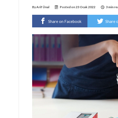
By
Arif Ünal
Posted on
23 Ocak 2022
3 min re
Share on Facebook
Share 