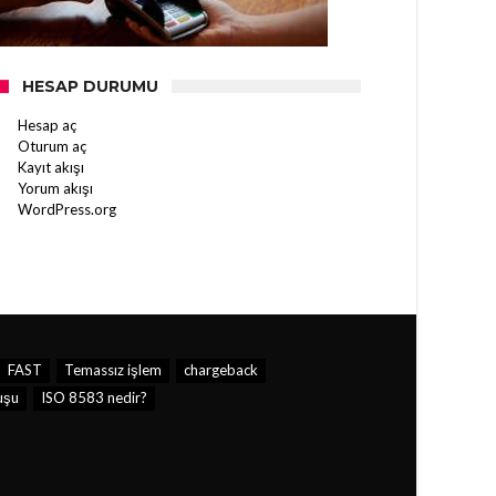
HESAP DURUMU
Hesap aç
Oturum aç
Kayıt akışı
Yorum akışı
WordPress.org
FAST
Temassız işlem
chargeback
uşu
ISO 8583 nedir?