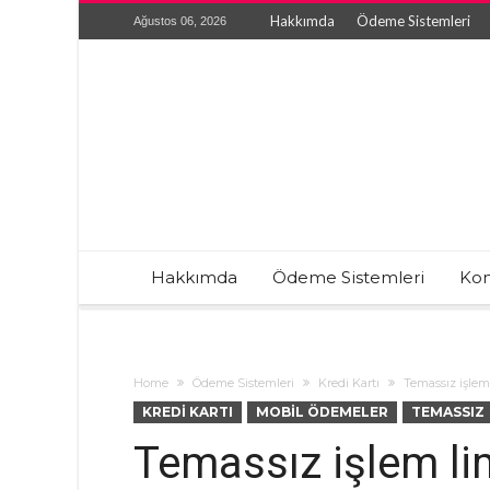
Hakkımda
Ödeme Sistemleri
Ağustos 06, 2026
Hakkımda
Ödeme Sistemleri
Kon
Home
Ödeme Sistemleri
Kredi Kartı
Temassız işlem 
KREDI KARTI
MOBIL ÖDEMELER
TEMASSIZ
Temassız işlem lim