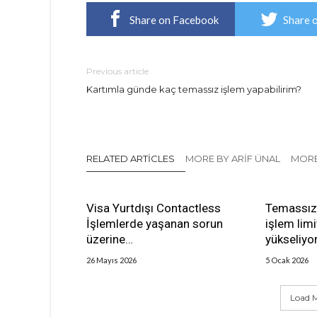
Share on Facebook
Share 
Previous article
Kartımla günde kaç temassız işlem yapabilirim?
RELATED ARTICLES
MORE BY ARIF ÜNAL
MORE
Visa Yurtdışı Contactless
Temassız
İşlemlerde yaşanan sorun
işlem limi
üzerine…
yükseliyor
26 Mayıs 2026
5 Ocak 2026
Load M