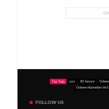
CL
Top Tags
pos
3D Secure
Ödeme
Ödeme Hizmetleri Ve El
FOLLOW US