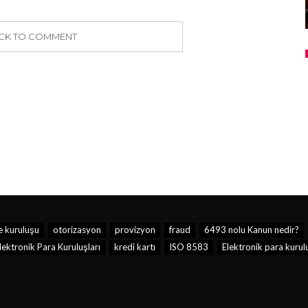
ICK TO COMMENT
 kuruluşu
otorizasyon
provizyon
fraud
6493 nolu Kanun nedir?
ektronik Para Kuruluşları
kredi kartı
ISO 8583
Elektronik para kurul