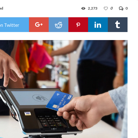
ad
2,273
0
0
on Twitter