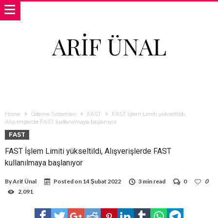
ARIF ÜNAL
Home
Ödeme Sistemleri
FAST
FAST İşlem Limiti yükseltildi,
Alışverişlerde FAST kullanılmaya başlanıyor
FAST
FAST İşlem Limiti yükseltildi, Alışverişlerde FAST
kullanılmaya başlanıyor
By
Arif Ünal
Posted on
14 Şubat 2022
3 min read
0
0
2,091