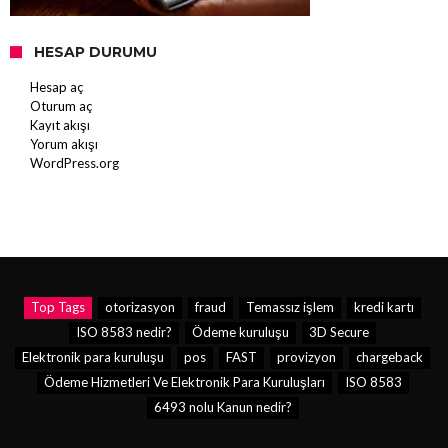
HESAP DURUMU
Hesap aç
Oturum aç
Kayıt akışı
Yorum akışı
WordPress.org
Top Tags
otorizasyon
fraud
Temassız işlem
kredi kartı
ISO 8583 nedir?
Ödeme kuruluşu
3D Secure
Elektronik para kuruluşu
pos
FAST
provizyon
chargeback
Ödeme Hizmetleri Ve Elektronik Para Kuruluşları
ISO 8583
6493 nolu Kanun nedir?