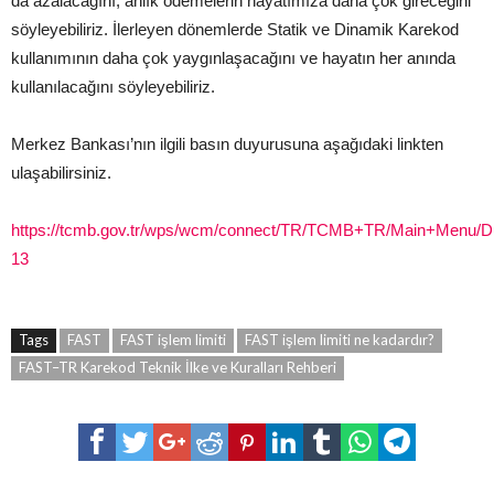
da azalacağını; anlık ödemelerin hayatımıza daha çok gireceğini
söyleyebiliriz. İlerleyen dönemlerde Statik ve Dinamik Karekod
kullanımının daha çok yaygınlaşacağını ve hayatın her anında
kullanılacağını söyleyebiliriz.
Merkez Bankası’nın ilgili basın duyurusuna aşağıdaki linkten
ulaşabilirsiniz.
https://tcmb.gov.tr/wps/wcm/connect/TR/TCMB+TR/Main+Menu/D
13
Tags
FAST
FAST işlem limiti
FAST işlem limiti ne kadardır?
FAST–TR Karekod Teknik İlke ve Kuralları Rehberi