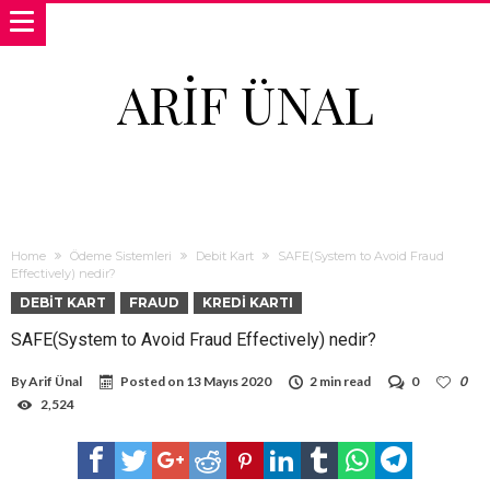
ARIF ÜNAL
Home
Ödeme Sistemleri
Debit Kart
SAFE(System to Avoid Fraud
Effectively) nedir?
DEBIT KART
FRAUD
KREDI KARTI
SAFE(System to Avoid Fraud Effectively) nedir?
By
Arif Ünal
Posted on
13 Mayıs 2020
2 min read
0
0
2,524