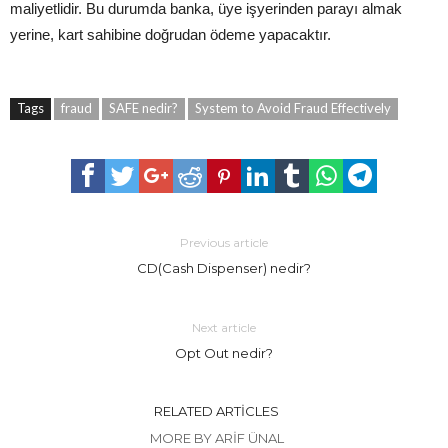
maliyetlidir. Bu durumda banka, üye işyerinden parayı almak
yerine, kart sahibine doğrudan ödeme yapacaktır.
Tags
fraud
SAFE nedir?
System to Avoid Fraud Effectively
Previous article
CD(Cash Dispenser) nedir?
Next article
Opt Out nedir?
RELATED ARTICLES
MORE BY ARIF ÜNAL