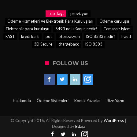
Top Tags
provizyon
Ödeme Hizmetleri Ve Elektronik Para Kuruluşları
Ödeme kuruluşu
Elektronik para kuruluşu
6493 nolu Kanun nedir?
Temassız işlem
FAST
kredi kartı
pos
otorizasyon
ISO 8583 nedir?
fraud
3D Secure
chargeback
ISO 8583
FOLLOW US
Hakkımda
Ödeme Sistemleri
Konuk Yazarlar
Bize Yazın
© Copyright 2016, All Rights Reserved Powered by
WordPress
|
Designed by
Bdaia