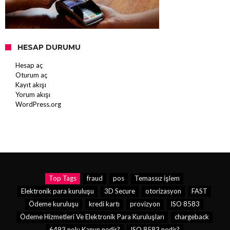
HESAP DURUMU
Hesap aç
Oturum aç
Kayıt akışı
Yorum akışı
WordPress.org
Top Tags
fraud
pos
Temassız işlem
Elektronik para kuruluşu
3D Secure
otorizasyon
FAST
Ödeme kuruluşu
kredi kartı
provizyon
ISO 8583
Ödeme Hizmetleri Ve Elektronik Para Kuruluşları
chargeback
6493 nolu Kanun nedir?
ISO 8583 nedir?