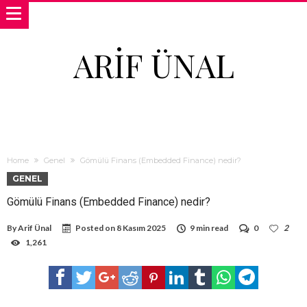
ARIF ÜNAL
Home
Genel
Gömülü Finans (Embedded Finance) nedir?
GENEL
Gömülü Finans (Embedded Finance) nedir?
By
Arif Ünal
Posted on
8 Kasım 2025
9 min read
0
2
1,261