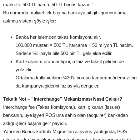
markette 500 TL harca, 50 TL bonus kazan.”
Bu durumda maliyet tek başına bankaya ait gibi görünür ama
aslında sistem şöyle işler:
Banka her işlemden takas komisyonu alır.
100.000 müşteri × 500 TL harcama = 50 milyon TL hacim.
Sadece %1 payla bile 500 bin TL gelir elde edilir.
Kart kullanım oranı arttığı için faiz ve taksit gelirleri de
yükselir.
Ortalama kullanıcıların %30’u borcun tamamını ödemez; bu
da kampanya giderini fazlasıyla dengeler.
Teknik Not – “Interchange” Mekanizması Nasıl Çalışır?
Interchange fee (Takas komisyonu), kartı çıkaran (issuer)
bankanın, üye işyeri POS’una sahip olan (acquirer) bankadan
aldığı işlem başına gelir payıdır.
Yani sen Bonus kartınla Migros’tan alışveriş yaptığında, POS
cihazı başka bir bankaya aitse (not onus), işlem tutarının küçük