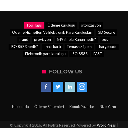
Top Tags
Ödeme kuruluşu
otorizasyon
Ödeme Hizmetleri Ve Elektronik Para Kuruluşları
3D Secure
fraud
provizyon
6493 nolu Kanun nedir?
pos
ISO 8583 nedir?
kredi kartı
Temassız işlem
chargeback
Elektronik para kuruluşu
ISO 8583
FAST
FOLLOW US
Hakkımda
Ödeme Sistemleri
Konuk Yazarlar
Bize Yazın
© Copyright 2016, All Rights Reserved Powered by
WordPress
|