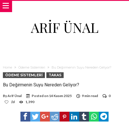
ARIF ÜNAL
Home
Ödeme Sistemleri
Bu Değirmenin Suyu Nereden Geliyor?
ÖDEME SISTEMLERI
TAKAS
Bu Değirmenin Suyu Nereden Geliyor?
By
Arif Ünal
Posted on
14 Kasım 2025
9 min read
0
16
1,390