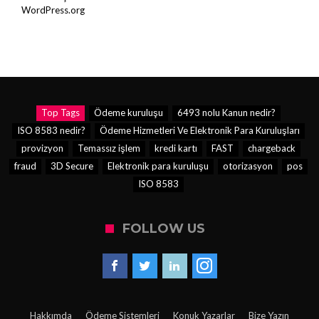
WordPress.org
Top Tags
Ödeme kuruluşu
6493 nolu Kanun nedir?
ISO 8583 nedir?
Ödeme Hizmetleri Ve Elektronik Para Kuruluşları
provizyon
Temassız işlem
kredi kartı
FAST
chargeback
fraud
3D Secure
Elektronik para kuruluşu
otorizasyon
pos
ISO 8583
FOLLOW US
Hakkımda
Ödeme Sistemleri
Konuk Yazarlar
Bize Yazın