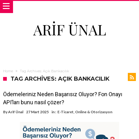
ARIF ÜNAL
Home
Tag Archives: Açık Bankacılık
TAG ARCHIVES: AÇIK BANKACILIK
Ödemeleriniz Neden Başarısız Oluyor? Fon Onayı
API’ları bunu nasıl çözer?
By
Arif Ünal
27 Mart 2025
in :
E-Ticaret
,
Online & Otorizasyon