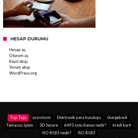
HESAP DURUMU
Hesap aç
Oturum aç
Kayıt akışı
Yorum akışı
WordPress.org
Top Tags
provizyon
Elektronik para kuruluşu
chargeback
Temassız işlem
3D Secure
6493 nolu Kanun nedir?
kredi kartı
ISO 8583 nedir?
ISO 8583