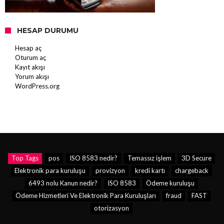
HESAP DURUMU
Hesap aç
Oturum aç
Kayıt akışı
Yorum akışı
WordPress.org
Top Tags
pos
ISO 8583 nedir?
Temassız işlem
3D Secure
Elektronik para kuruluşu
provizyon
kredi kartı
chargeback
6493 nolu Kanun nedir?
ISO 8583
Ödeme kuruluşu
Ödeme Hizmetleri Ve Elektronik Para Kuruluşları
fraud
FAST
otorizasyon