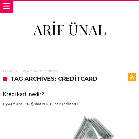
ARIF ÜNAL
Home
Tag Archives: creditcard
TAG ARCHIVES: CREDITCARD
Kredi kartı nedir?
By
Arif Ünal
13 Şubat 2020
in :
Kredi Kartı