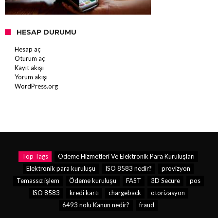
HESAP DURUMU
Hesap aç
Oturum aç
Kayıt akışı
Yorum akışı
WordPress.org
Top Tags
Ödeme Hizmetleri Ve Elektronik Para Kuruluşları
Elektronik para kuruluşu
ISO 8583 nedir?
provizyon
Temassız işlem
Ödeme kuruluşu
FAST
3D Secure
pos
ISO 8583
kredi kartı
chargeback
otorizasyon
6493 nolu Kanun nedir?
fraud