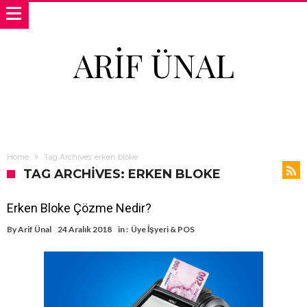
ARIF ÜNAL
Home
Tag Archives: erken bloke
TAG ARCHIVES: ERKEN BLOKE
Erken Bloke Çözme Nedir?
By
Arif Ünal
24 Aralık 2018
in :
Üye İşyeri & POS