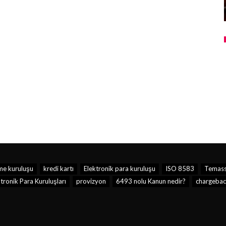
e kuruluşu
kredi kartı
Elektronik para kuruluşu
ISO 8583
Temass
ronik Para Kuruluşları
provizyon
6493 nolu Kanun nedir?
chargebac