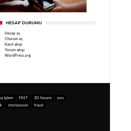
HESAP DURUMU
Hesap aç
Oturum aç
Kayıt akışı
Yorum akışı
WordPress.org
ız işlem
FAST
3D Secure
pos
k
otorizasyon
fraud