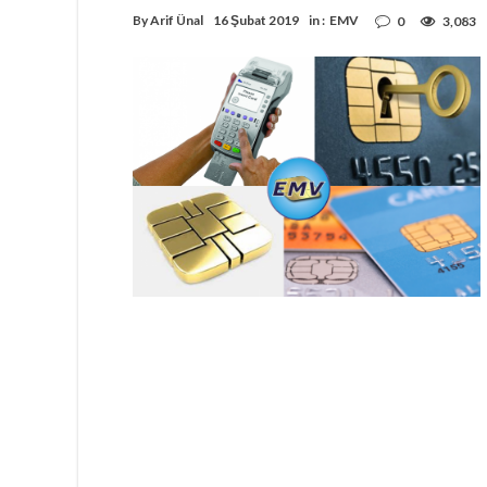
By
Arif Ünal
16 Şubat 2019
in :
EMV
0
3,083