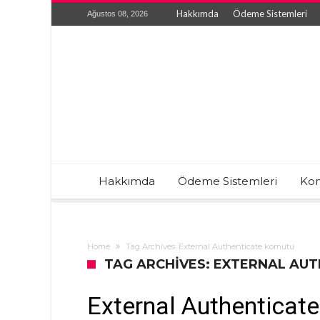
Hakkımda
Ödeme Sistemleri
Ağustos 08, 2026
Hakkımda
Ödeme Sistemleri
Kon
Home
Tag Archives: External Authenticate komutu
TAG ARCHIVES: EXTERNAL AU
External Authenticat