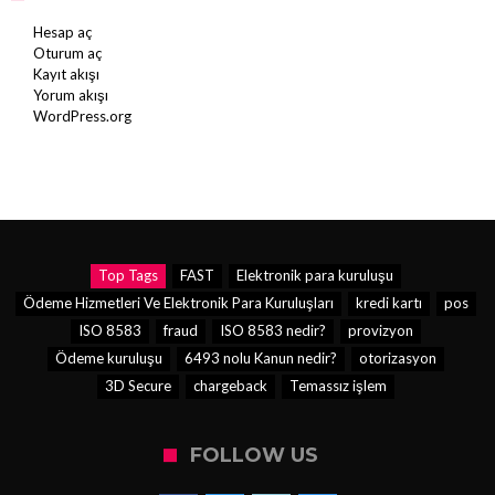
Hesap aç
Oturum aç
Kayıt akışı
Yorum akışı
WordPress.org
Top Tags
FAST
Elektronik para kuruluşu
Ödeme Hizmetleri Ve Elektronik Para Kuruluşları
kredi kartı
pos
ISO 8583
fraud
ISO 8583 nedir?
provizyon
Ödeme kuruluşu
6493 nolu Kanun nedir?
otorizasyon
3D Secure
chargeback
Temassız işlem
FOLLOW US