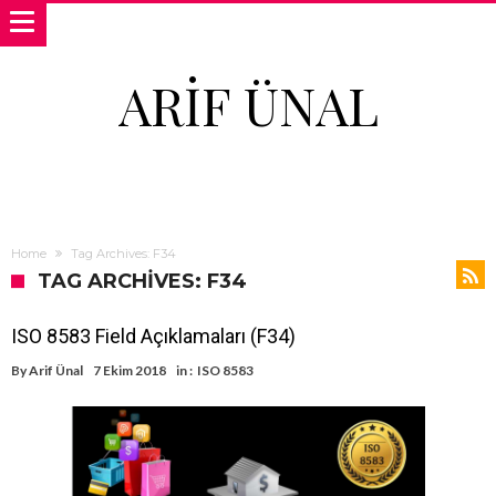
ARIF ÜNAL
Home
Tag Archives: F34
TAG ARCHIVES: F34
ISO 8583 Field Açıklamaları (F34)
By
Arif Ünal
7 Ekim 2018
in :
ISO 8583