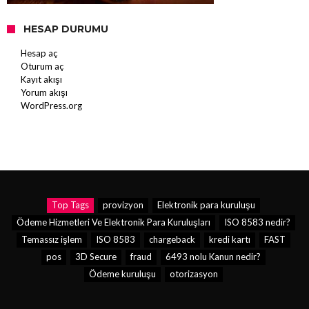
HESAP DURUMU
Hesap aç
Oturum aç
Kayıt akışı
Yorum akışı
WordPress.org
Top Tags
provizyon
Elektronik para kuruluşu
Ödeme Hizmetleri Ve Elektronik Para Kuruluşları
ISO 8583 nedir?
Temassız işlem
ISO 8583
chargeback
kredi kartı
FAST
pos
3D Secure
fraud
6493 nolu Kanun nedir?
Ödeme kuruluşu
otorizasyon