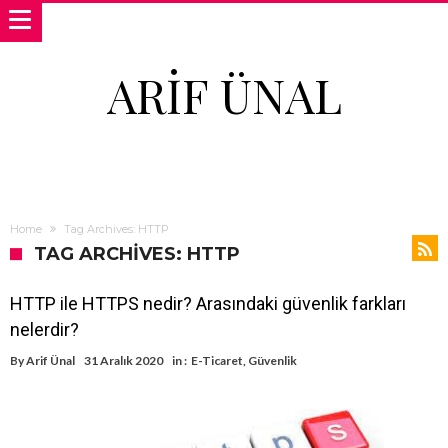
ARIF ÜNAL
Home
Tag Archives: HTTP
TAG ARCHIVES: HTTP
HTTP ile HTTPS nedir? Arasındaki güvenlik farkları
nelerdir?
By
Arif Ünal
31 Aralık 2020
in :
E-Ticaret
,
Güvenlik