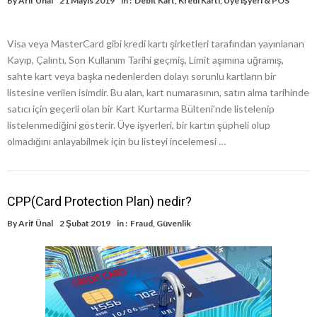
By
Arif Ünal
21 Mayıs 2019
in :
Debit Kart
,
Kredi Kartı
,
Üye İşyeri & POS
Visa veya MasterCard gibi kredi kartı şirketleri tarafından yayınlanan
Kayıp, Çalıntı, Son Kullanım Tarihi geçmiş, Limit aşımına uğramış,
sahte kart veya başka nedenlerden dolayı sorunlu kartların bir
listesine verilen isimdir. Bu alan, kart numarasının, satın alma tarihinde
satıcı için geçerli olan bir Kart Kurtarma Bülteni’nde listelenip
listelenmediğini gösterir. Üye işyerleri, bir kartın şüpheli olup
olmadığını anlayabilmek için bu listeyi incelemesi …
CPP(Card Protection Plan) nedir?
By
Arif Ünal
2 Şubat 2019
in :
Fraud
,
Güvenlik