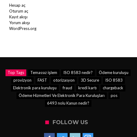
Hesap aç
Oturum aç
Kayıt akışı
Yorum akışı
WordPress.org
Top Tags
Temassız işlem
ISO 8583 nedir?
Ödeme kuruluşu
provizyon
FAST
otorizasyon
3D Secure
ISO 8583
Elektronik para kuruluşu
fraud
kredi kartı
chargeback
Ödeme Hizmetleri Ve Elektronik Para Kuruluşları
pos
6493 nolu Kanun nedir?
FOLLOW US