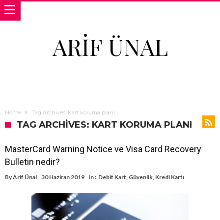
ARIF ÜNAL
Home
Tag Archives: Kart koruma planı
TAG ARCHIVES: KART KORUMA PLANI
MasterCard Warning Notice ve Visa Card Recovery
Bulletin nedir?
By
Arif Ünal
30 Haziran 2019
in :
Debit Kart
,
Güvenlik
,
Kredi Kartı