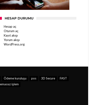
HESAP DURUMU
Hesap aç
Oturum aç
Kayıt akışı
Yorum akışı
WordPress.org
Ödeme kuruluşu
pos
3D Secure
FAST
emassız işlem