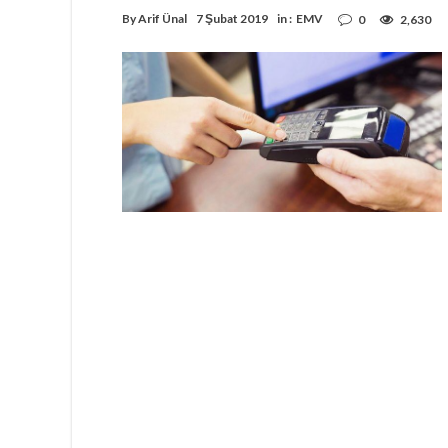
By
Arif Ünal
7 Şubat 2019
in :
EMV
0
2,630