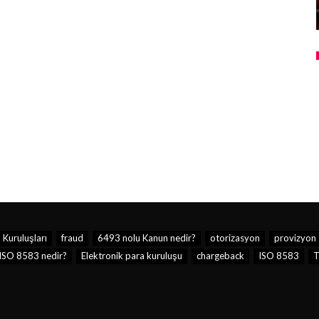
 Kuruluşları
fraud
6493 nolu Kanun nedir?
otorizasyon
provizyon
ISO 8583 nedir?
Elektronik para kuruluşu
chargeback
ISO 8583
T