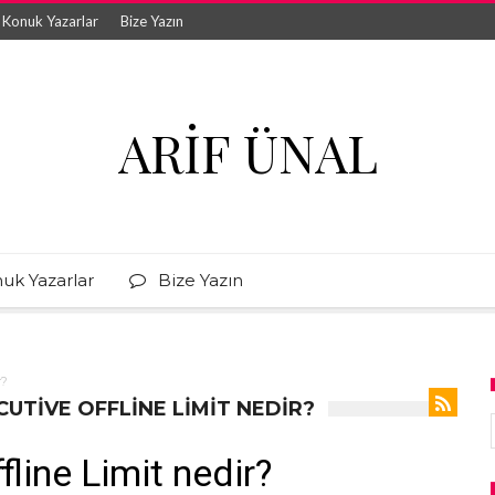
Konuk Yazarlar
Bize Yazın
ARIF ÜNAL
uk Yazarlar
Bize Yazın
r?
UTIVE OFFLINE LIMIT NEDIR?
line Limit nedir?