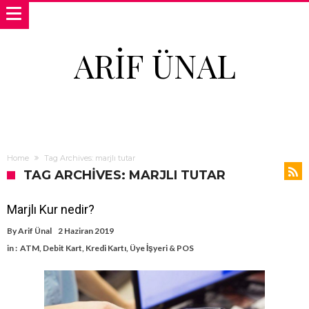
ARIF ÜNAL
Home
Tag Archives: marjlı tutar
TAG ARCHIVES: MARJLI TUTAR
Marjlı Kur nedir?
By
Arif Ünal
2 Haziran 2019
in :
ATM
,
Debit Kart
,
Kredi Kartı
,
Üye İşyeri & POS