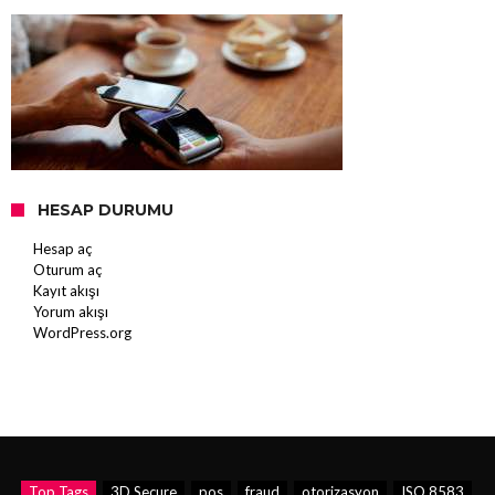
HESAP DURUMU
Hesap aç
Oturum aç
Kayıt akışı
Yorum akışı
WordPress.org
Top Tags
3D Secure
pos
fraud
otorizasyon
ISO 8583