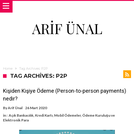
ARIF ÜNAL
Home
Tag Archives: P2P
TAG ARCHIVES: P2P
Kişiden Kişiye Ödeme (Person-to-person payments)
nedir?
By
Arif Ünal
26 Mart 2020
in :
Açık Bankacılık
,
Kredi Kartı
,
Mobil Ödemeler
,
Ödeme Kuruluşu ve
Elektronik Para