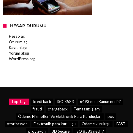
HESAP DURUMU
Hesap aç
Oturum aç
Kayıt akışı
Yorum akışı
WordPress.org
Top Tags
kredi kartı
ISO 8583
6493 nolu Kanun nedir?
fraud
chargeback
Temassız işlem
Ödeme Hizmetleri Ve Elektronik Para Kuruluşları
pos
otorizasyon
Elektronik para kuruluşu
Ödeme kuruluşu
FAST
provizyon
3D Secure
ISO 8583 nedir?