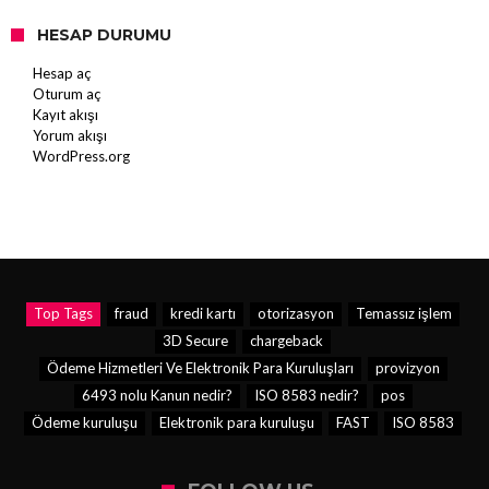
HESAP DURUMU
Hesap aç
Oturum aç
Kayıt akışı
Yorum akışı
WordPress.org
Top Tags
fraud
kredi kartı
otorizasyon
Temassız işlem
3D Secure
chargeback
Ödeme Hizmetleri Ve Elektronik Para Kuruluşları
provizyon
6493 nolu Kanun nedir?
ISO 8583 nedir?
pos
Ödeme kuruluşu
Elektronik para kuruluşu
FAST
ISO 8583