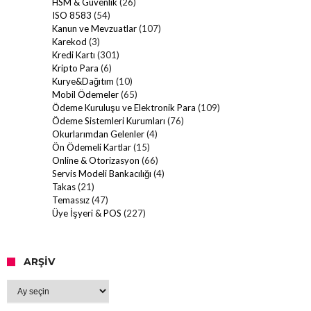
HSM & Güvenlik
(26)
ISO 8583
(54)
Kanun ve Mevzuatlar
(107)
Karekod
(3)
Kredi Kartı
(301)
Kripto Para
(6)
Kurye&Dağıtım
(10)
Mobil Ödemeler
(65)
Ödeme Kuruluşu ve Elektronik Para
(109)
Ödeme Sistemleri Kurumları
(76)
Okurlarımdan Gelenler
(4)
Ön Ödemeli Kartlar
(15)
Online & Otorizasyon
(66)
Servis Modeli Bankacılığı
(4)
Takas
(21)
Temassız
(47)
Üye İşyeri & POS
(227)
ARŞIV
Arşiv