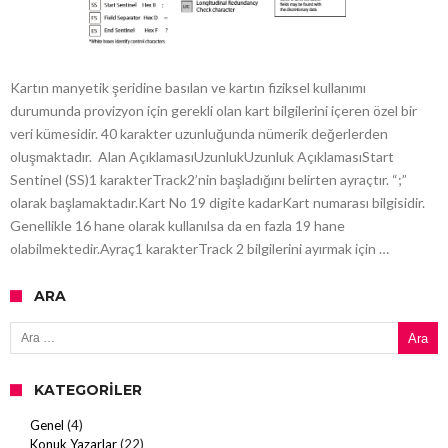
Kartın manyetik şeridine basılan ve kartın fiziksel kullanımı
durumunda provizyon için gerekli olan kart bilgilerini içeren özel bir
veri kümesidir. 40 karakter uzunluğunda nümerik değerlerden
oluşmaktadır. Alan AçıklamasıUzunlukUzunluk AçıklamasıStart
Sentinel (SS)1 karakterTrack2’nin başladığını belirten ayraçtır. “;”
olarak başlamaktadır.Kart No 19 digite kadarKart numarası bilgisidir.
Genellikle 16 hane olarak kullanılsa da en fazla 19 hane
olabilmektedir.Ayraç1 karakterTrack 2 bilgilerini ayırmak için …
ARA
Arama:
KATEGORILER
Genel
(4)
Konuk Yazarlar
(22)