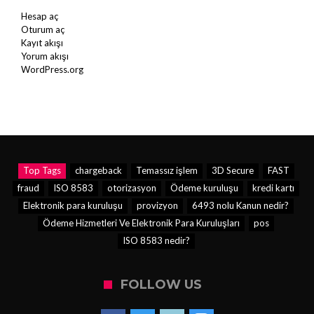
Hesap aç
Oturum aç
Kayıt akışı
Yorum akışı
WordPress.org
Top Tags
chargeback
Temassız işlem
3D Secure
FAST
fraud
ISO 8583
otorizasyon
Ödeme kuruluşu
kredi kartı
Elektronik para kuruluşu
provizyon
6493 nolu Kanun nedir?
Ödeme Hizmetleri Ve Elektronik Para Kuruluşları
pos
ISO 8583 nedir?
FOLLOW US