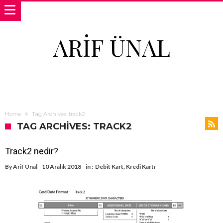
ARIF ÜNAL
Home
Tag Archives: track2
TAG ARCHIVES: TRACK2
Track2 nedir?
By
Arif Ünal
10 Aralık 2018
in :
Debit Kart
,
Kredi Kartı