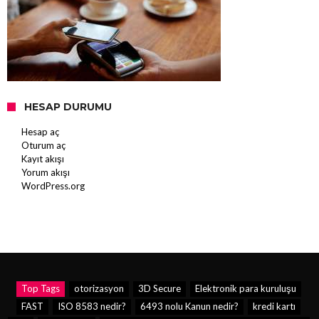
HESAP DURUMU
Hesap aç
Oturum aç
Kayıt akışı
Yorum akışı
WordPress.org
Top Tags
otorizasyon
3D Secure
Elektronik para kuruluşu
FAST
ISO 8583 nedir?
6493 nolu Kanun nedir?
kredi kartı