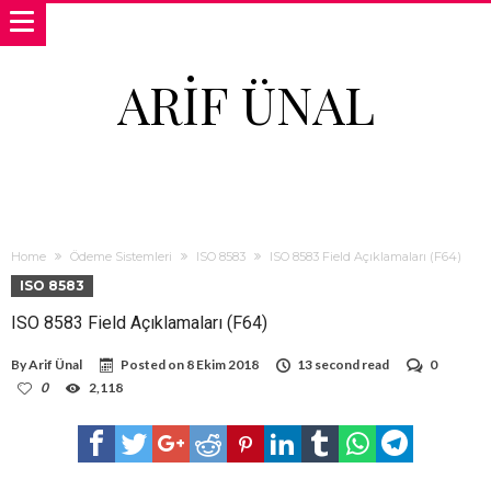
ARIF ÜNAL
Home
Ödeme Sistemleri
ISO 8583
ISO 8583 Field Açıklamaları (F64)
ISO 8583
ISO 8583 Field Açıklamaları (F64)
By
Arif Ünal
Posted on
8 Ekim 2018
13 second read
0
0
2,118