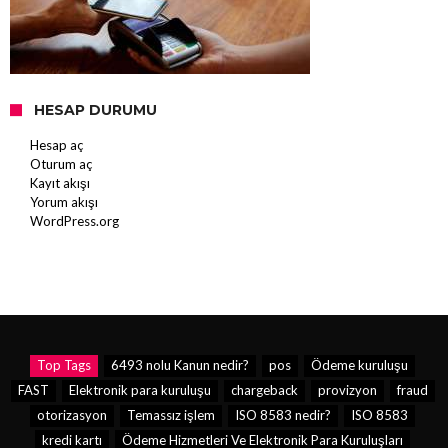
HESAP DURUMU
Hesap aç
Oturum aç
Kayıt akışı
Yorum akışı
WordPress.org
Top Tags
6493 nolu Kanun nedir?
pos
Ödeme kuruluşu
FAST
Elektronik para kuruluşu
chargeback
provizyon
fraud
otorizasyon
Temassız işlem
ISO 8583 nedir?
ISO 8583
kredi kartı
Ödeme Hizmetleri Ve Elektronik Para Kuruluşları