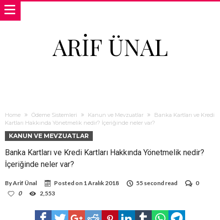
ARIF ÜNAL
Home
Ödeme Sistemleri
Kanun ve Mevzuatlar
Banka Kartları ve Kredi
Kartları Hakkında Yönetmelik nedir? İçeriğinde neler var?
KANUN VE MEVZUATLAR
Banka Kartları ve Kredi Kartları Hakkında Yönetmelik nedir?
İçeriğinde neler var?
By
Arif Ünal
Posted on
1 Aralık 2018
55 second read
0
0
2,553