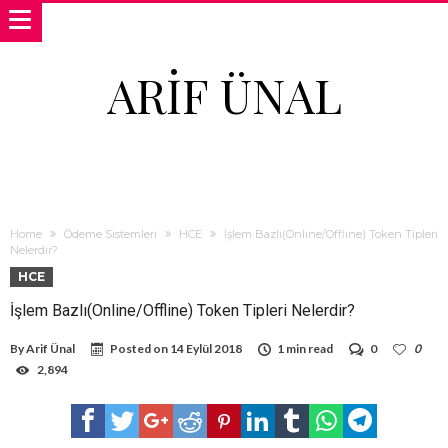
ARIF ÜNAL
Home
Ödeme Sistemleri
HCE
İşlem Bazlı(Online/Offline) Token Tipleri
Nelerdir?
HCE
İşlem Bazlı(Online/Offline) Token Tipleri Nelerdir?
By
Arif Ünal
Posted on
14 Eylül 2018
1 min read
0
0
2,894