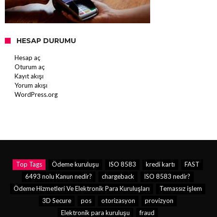
HESAP DURUMU
Hesap aç
Oturum aç
Kayıt akışı
Yorum akışı
WordPress.org
Top Tags
Ödeme kuruluşu
ISO 8583
kredi kartı
FAST
6493 nolu Kanun nedir?
chargeback
ISO 8583 nedir?
Ödeme Hizmetleri Ve Elektronik Para Kuruluşları
Temassız işlem
3D Secure
pos
otorizasyon
provizyon
Elektronik para kuruluşu
fraud