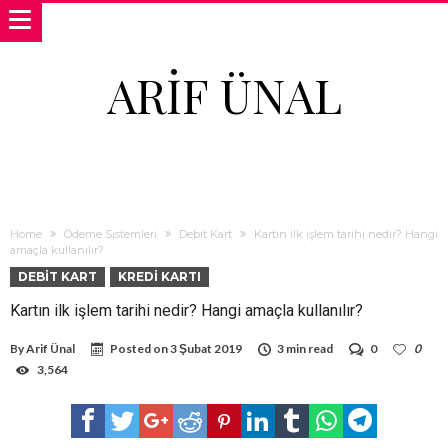
ARIF ÜNAL
Home
Ödeme Sistemleri
Debit Kart
Kartın ilk işlem tarihi nedir? Hangi
amaçla kullanılır?
DEBIT KART
KREDI KARTI
Kartın ilk işlem tarihi nedir? Hangi amaçla kullanılır?
By
Arif Ünal
Posted on
3 Şubat 2019
3 min read
0
0
3,564