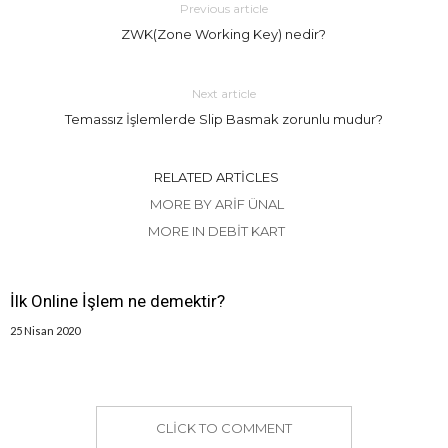
Previous article
ZWK(Zone Working Key) nedir?
Next article
Temassız İşlemlerde Slip Basmak zorunlu mudur?
RELATED ARTICLES
MORE BY ARIF ÜNAL
MORE IN DEBIT KART
İlk Online İşlem ne demektir?
25 Nisan 2020
CLICK TO COMMENT