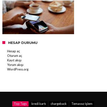
HESAP DURUMU
Hesap aç
Oturum aç
Kayıt akışı
Yorum akışı
WordPress.org
Top Tags
kredi kartı
chargeback
Temassız işlem