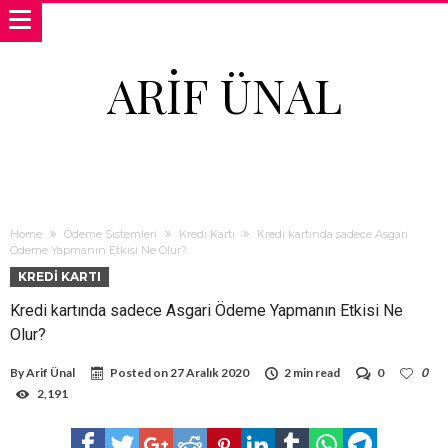
ARIF ÜNAL
Home
Ödeme Sistemleri
Kredi Kartı
Kredi kartında sadece Asgari
Ödeme Yapmanın Etkisi Ne Olur?
KREDI KARTI
Kredi kartında sadece Asgari Ödeme Yapmanın Etkisi Ne
Olur?
By
Arif Ünal
Posted on
27 Aralık 2020
2 min read
0
0
2,191