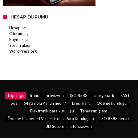
HESAP DURUMU
Hesap aç
Oturum aç
Kayıt akışı
Yorum akışı
WordPress.org
Top Tags
fraud
provizyon
ISO 8583
chargeback
FAST
pos
6493 nolu Kanun nedir?
kredi kartı
Ödeme kuruluşu
Elektronik para kuruluşu
Temassız işlem
Ödeme Hizmetleri Ve Elektronik Para Kuruluşları
ISO 8583 nedir?
3D Secure
otorizasyon