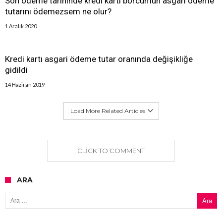
Son ödeme tarihinde kredi kartı borcumun asgari ödeme
tutarını ödemezsem ne olur?
1 Aralık 2020
Kredi kartı asgari ödeme tutar oranında değişikliğe
gidildi
14 Haziran 2019
Load More Related Articles
CLICK TO COMMENT
ARA
Arama: