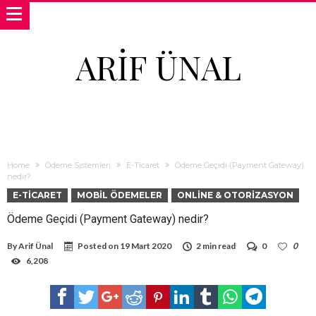
ARIF ÜNAL
Home
Ödeme Sistemleri
E-Ticaret
Ödeme Geçidi (Payment Gateway)
nedir?
E-TICARET
MOBIL ÖDEMELER
ONLINE & OTORIZASYON
Ödeme Geçidi (Payment Gateway) nedir?
By
Arif Ünal
Posted on
19 Mart 2020
2 min read
0
0
6,208