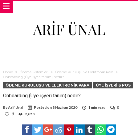
ARIF ÜNAL
Home
Ödeme Sistemleri
Ödeme Kuruluşu ve Elektronik Para
Onboarding (Üye işyeri tanım) nedir?
ÖDEME KURULUŞU VE ELEKTRONIK PARA
ÜYE İŞYERI & POS
Onboarding (Üye işyeri tanım) nedir?
By
Arif Ünal
Posted on
8 Haziran 2020
1 min read
0
0
2,858