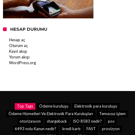
HESAP DURUMU
Hesap aç
Oturum aç
Kayıt akışı
Yorum akışı
WordPress.org
Top Tags
Ödeme kuruluşu
Elektronik para kuruluşu
Ödeme Hizmetleri Ve Elektronik Para Kuruluşları
Temassız işlem
otorizasyon
chargeback
ISO 8583 nedir?
pos
6493 nolu Kanun nedir?
kredi kartı
FAST
provizyon