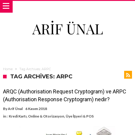
ARIF ÜNAL
Home
Tag Archives: ARPC
TAG ARCHIVES: ARPC
ARQC (Authorisation Request Cryptogram) ve ARPC
(Authorisation Response Cryptogram) nedir?
By
Arif Ünal
6 Kasım 2018
in :
Kredi Kartı
,
Online & Otorizasyon
,
Üye İşyeri & POS