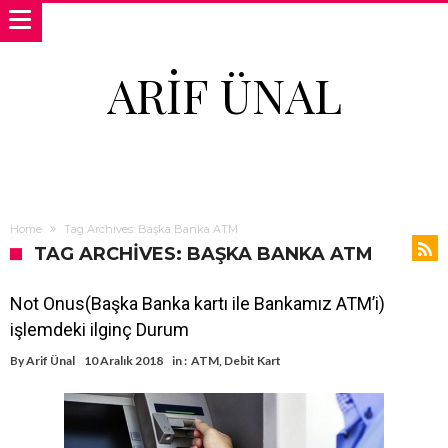
ARIF ÜNAL
Home
Tag Archives: Başka Banka ATM
TAG ARCHIVES: BAŞKA BANKA ATM
Not Onus(Başka Banka kartı ile Bankamız ATM’i)
işlemdeki ilginç Durum
By
Arif Ünal
10 Aralık 2018
in :
ATM
,
Debit Kart