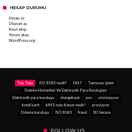
HESAP DURUMU
Hesap aç
Oturum aç
Kayıt akışı
Yorum akışı
WordPress.org
Top Tags
ISO 8583 nedir?
FAST
Temassız işlem
Ödeme Hizmetleri Ve Elektronik Para Kuruluşları
Elektronik para kuruluşu
chargeback
pos
otorizasyon
kredi kartı
6493 nolu Kanun nedir?
provizyon
Ödeme kuruluşu
ISO 8583
fraud
3D Secure
FOLLOW US