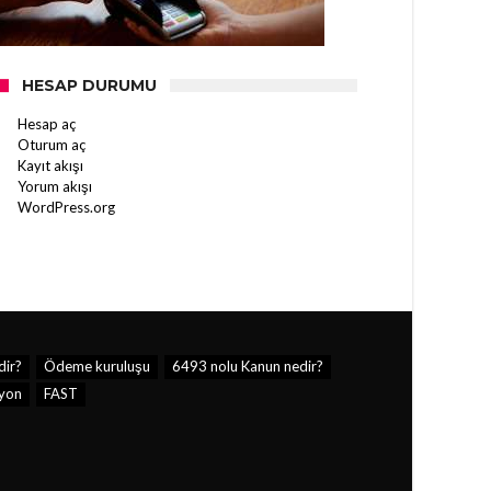
HESAP DURUMU
Hesap aç
Oturum aç
Kayıt akışı
Yorum akışı
WordPress.org
dir?
Ödeme kuruluşu
6493 nolu Kanun nedir?
syon
FAST