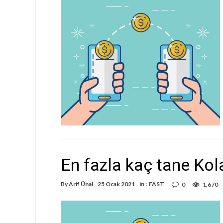
En fazla kaç tane Kola
By
Arif Ünal
25 Ocak 2021
in :
FAST
0
1,670