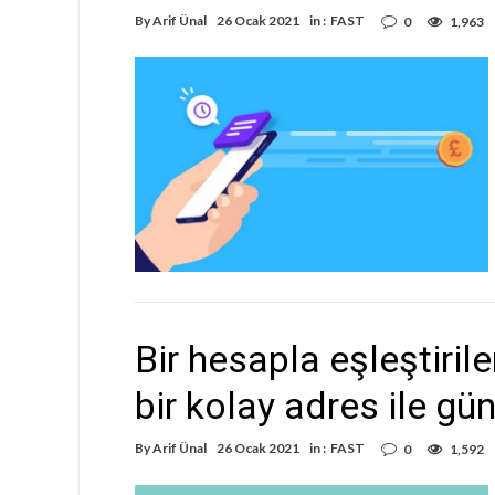
By
Arif Ünal
26 Ocak 2021
in :
FAST
0
1,963
Bir hesapla eşleştiril
bir kolay adres ile gün
By
Arif Ünal
26 Ocak 2021
in :
FAST
0
1,592