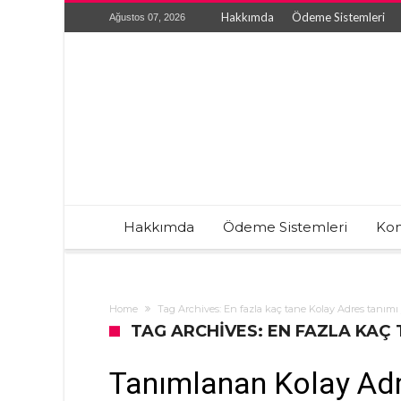
Hakkımda
Ödeme Sistemleri
Ağustos 07, 2026
Hakkımda
Ödeme Sistemleri
Kon
Home
Tag Archives: En fazla kaç tane Kolay Adres tanımı y
TAG ARCHIVES: EN FAZLA KAÇ 
Tanımlanan Kolay Adre