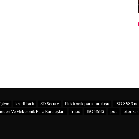
işlem
kredi kartı
3D Secure
Elektronik para kuruluşu
ISO 8583 ne
leri Ve Elektronik Para Kuruluşları
fraud
ISO 8583
pos
otoriza