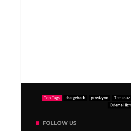
Top Tags
chargeback
provizyon
Temassız 
Ödeme Hizmet
FOLLOW US