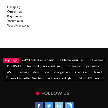
Hesap aç
Oturum aç
Kayıt akışı
Yorum akışı
WordPress.org
Top Tags
6493 nolu Kanun nedir?
Ödeme kuruluşu
3D Secure
ISO 8583
Elektronik para kuruluşu
otorizasyon
provizyon
FAST
Temassız işlem
pos
chargeback
kredi kartı
fraud
Ödeme Hizmetleri Ve Elektronik Para Kuruluşları
ISO 8583 nedir?
FOLLOW US