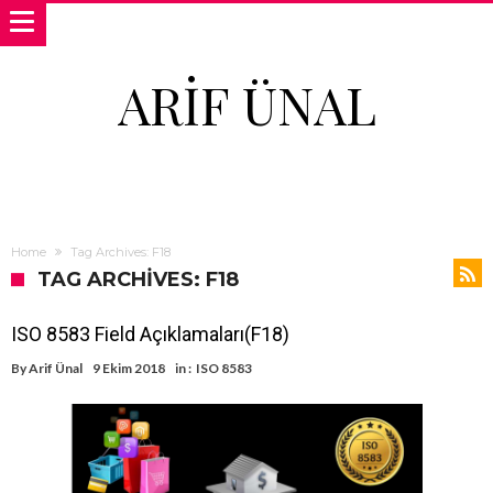
ARIF ÜNAL
Home
Tag Archives: F18
TAG ARCHIVES: F18
ISO 8583 Field Açıklamaları(F18)
By
Arif Ünal
9 Ekim 2018
in :
ISO 8583