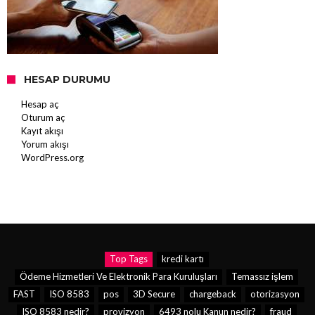
HESAP DURUMU
Hesap aç
Oturum aç
Kayıt akışı
Yorum akışı
WordPress.org
Top Tags
kredi kartı
Ödeme Hizmetleri Ve Elektronik Para Kuruluşları
Temassız işlem
FAST
ISO 8583
pos
3D Secure
chargeback
otorizasyon
ISO 8583 nedir?
provizyon
6493 nolu Kanun nedir?
fraud