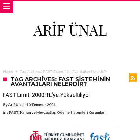
ARIF ÜNAL
Home
Tag Archives: FAST Sisteminin Avantajları Nelerdir?
TAG ARCHIVES: FAST SISTEMININ
AVANTAJLARI NELERDIR?
FAST Limiti 2000 TL’ye Yükseltiliyor
By
Arif Ünal
10 Temmuz 2021
in :
FAST
,
Kanun ve Mevzuatlar
,
Ödeme Sistemleri Kurumları