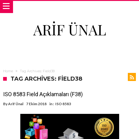
ARIF ÜNAL
Home
Tag Archives: Field38
TAG ARCHIVES: FIELD38
ISO 8583 Field Açıklamaları (F38)
By
Arif Ünal
7 Ekim 2018
in :
ISO 8583