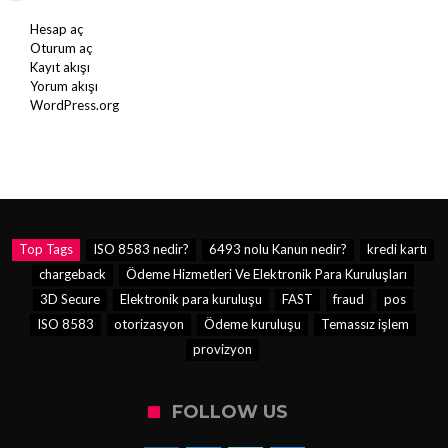
Hesap aç
Oturum aç
Kayıt akışı
Yorum akışı
WordPress.org
Top Tags
ISO 8583 nedir?
6493 nolu Kanun nedir?
kredi kartı
chargeback
Ödeme Hizmetleri Ve Elektronik Para Kuruluşları
3D Secure
Elektronik para kuruluşu
FAST
fraud
pos
ISO 8583
otorizasyon
Ödeme kuruluşu
Temassız işlem
provizyon
FOLLOW US