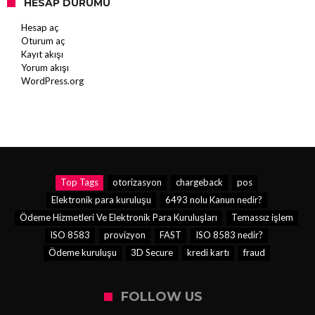
HESAP DURUMU
Hesap aç
Oturum aç
Kayıt akışı
Yorum akışı
WordPress.org
Top Tags
otorizasyon
chargeback
pos
Elektronik para kuruluşu
6493 nolu Kanun nedir?
Ödeme Hizmetleri Ve Elektronik Para Kuruluşları
Temassız işlem
ISO 8583
provizyon
FAST
ISO 8583 nedir?
Ödeme kuruluşu
3D Secure
kredi kartı
fraud
FOLLOW US