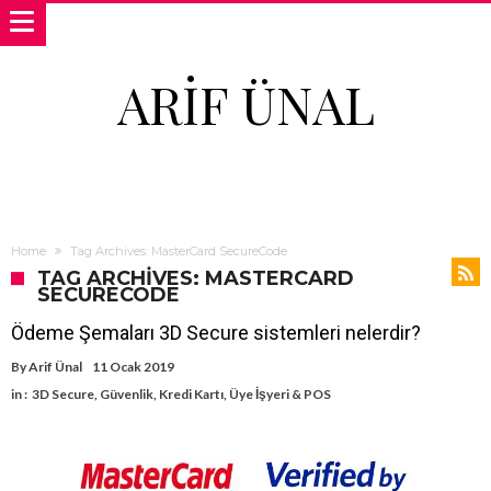
ARIF ÜNAL
Home
Tag Archives: MasterCard SecureCode
TAG ARCHIVES: MASTERCARD
SECURECODE
Ödeme Şemaları 3D Secure sistemleri nelerdir?
By
Arif Ünal
11 Ocak 2019
in :
3D Secure
,
Güvenlik
,
Kredi Kartı
,
Üye İşyeri & POS