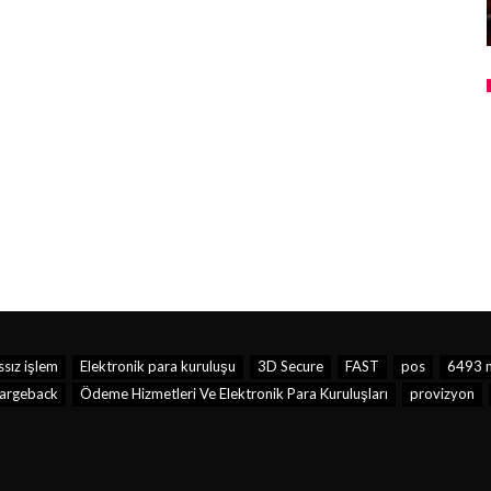
sız işlem
Elektronik para kuruluşu
3D Secure
FAST
pos
6493 n
argeback
Ödeme Hizmetleri Ve Elektronik Para Kuruluşları
provizyon