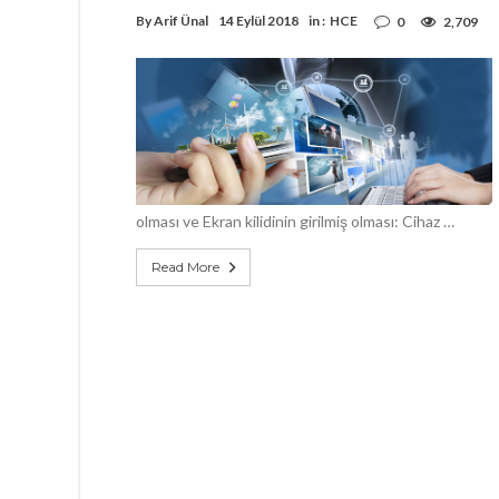
By
Arif Ünal
14 Eylül 2018
in :
HCE
0
2,709
olması ve Ekran kilidinin girilmiş olması: Cihaz …
Read More