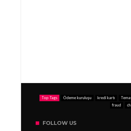
Top Tags
Ödeme kuruluşu
kredi kartı
Temas
fraud
ch
FOLLOW US