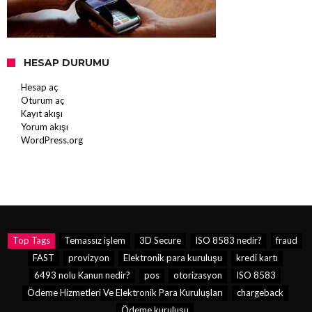
HESAP DURUMU
Hesap aç
Oturum aç
Kayıt akışı
Yorum akışı
WordPress.org
Top Tags
Temassız işlem
3D Secure
ISO 8583 nedir?
fraud
FAST
provizyon
Elektronik para kuruluşu
kredi kartı
6493 nolu Kanun nedir?
pos
otorizasyon
ISO 8583
Ödeme Hizmetleri Ve Elektronik Para Kuruluşları
chargeback
Ödeme kuruluşu