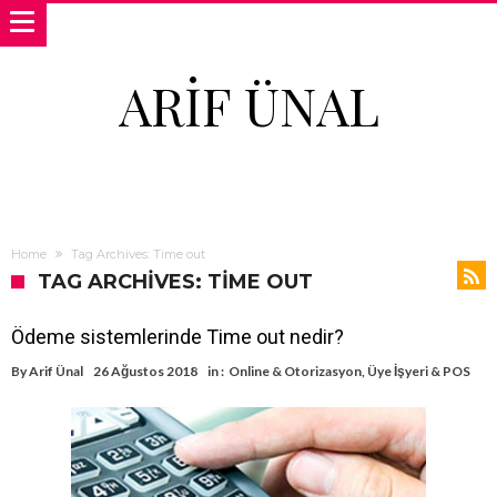
ARIF ÜNAL
Home
Tag Archives: Time out
TAG ARCHIVES: TIME OUT
Ödeme sistemlerinde Time out nedir?
By
Arif Ünal
26 Ağustos 2018
in :
Online & Otorizasyon
,
Üye İşyeri & POS